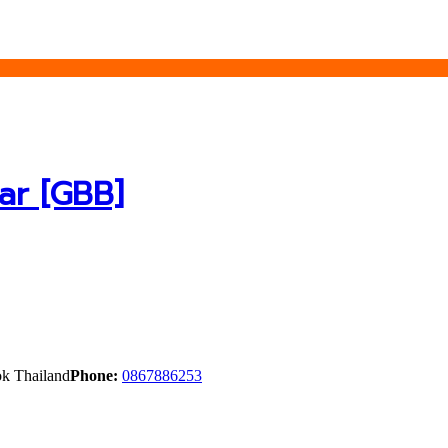
ar [GBB]
k Thailand
Phone:
0867886253