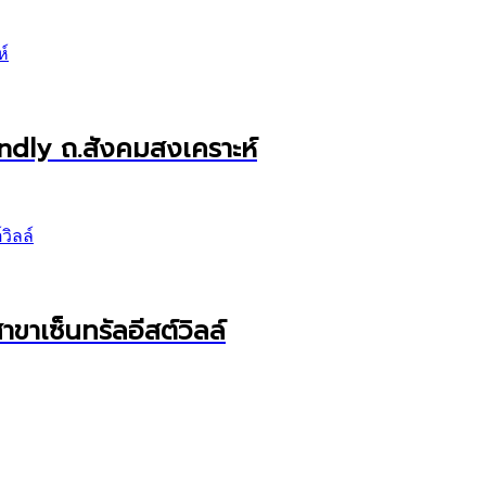
endly ถ.สังคมสงเคราะห์
ขาเซ็นทรัลอีสต์วิลล์