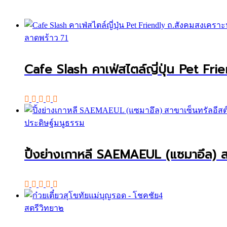
ลาดพร้าว 71
Cafe Slash คาเฟ่สไตล์ญี่ปุ่น Pet Fri
ประดิษฐ์มนูธรรม
ปิ้งย่างเกาหลี SAEMAEUL (แซมาอึล) สา
สตรีวิทยา๒