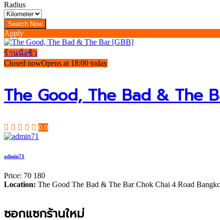
Radius
Apply
ร้านนั่งชิว
Closed now
Opens at 18:00 today
The Good, The Bad & The B
0.0
admin71
Price:
70
180
Location:
The Good The Bad & The Bar Chok Chai 4 Road Bangko
ซอกแซกร้านใหม่