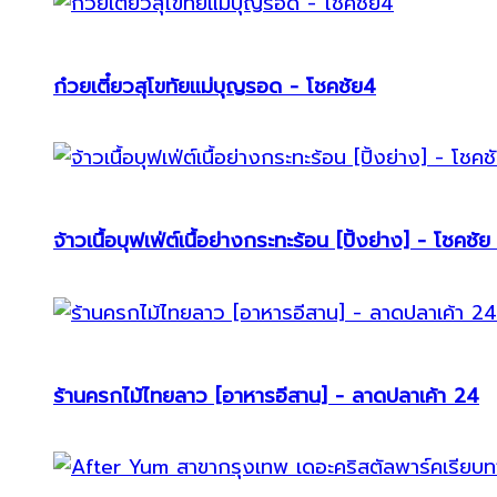
ก๋วยเตี๋ยวสุโขทัยแม่บุญรอด - โชคชัย4
จ้าวเนื้อบุฟเฟ่ต์เนื้อย่างกระทะร้อน [ปิ้งย่าง] - โชคชัย
ร้านครกไม้ไทยลาว [อาหารอีสาน] - ลาดปลาเค้า 24