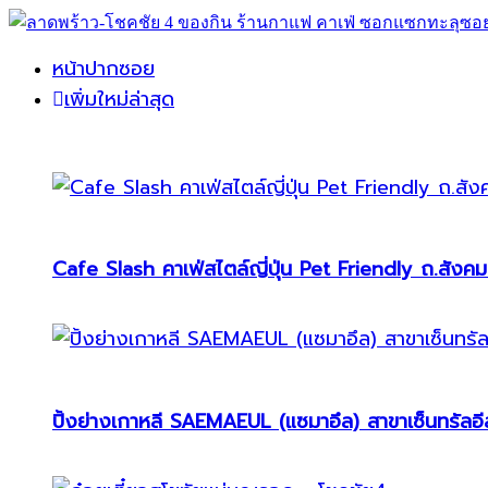
หน้าปากซอย
เพิ่มใหม่ล่าสุด
Cafe Slash คาเฟ่สไตล์ญี่ปุ่น Pet Friendly ถ.สังคม
ปิ้งย่างเกาหลี SAEMAEUL (แซมาอึล) สาขาเซ็นทรัลอีส