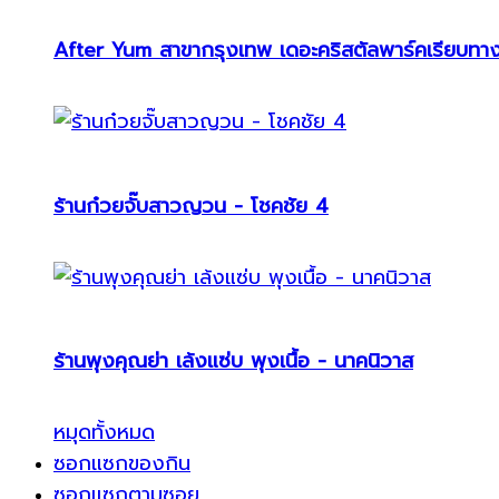
After Yum สาขากรุงเทพ เดอะคริสตัลพาร์คเรียบทา
ร้านก๋วยจั๊บสาวญวน - โชคชัย 4
ร้านพุงคุณย่า เล้งแซ่บ พุงเนื้อ - นาคนิวาส
หมุดทั้งหมด
ซอกแซกของกิน
ซอกแซกตามซอย