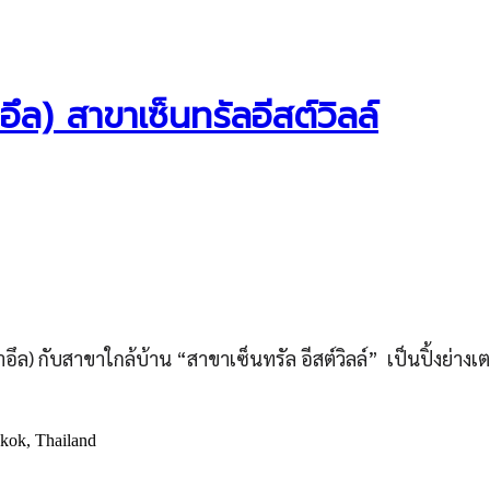
ล) สาขาเซ็นทรัลอีสต์วิลล์
) กับสาขาใกล้บ้าน “สาขาเซ็นทรัล อีสต์วิลล์” เป็นปิ้งย่างเตาถ่
gkok, Thailand