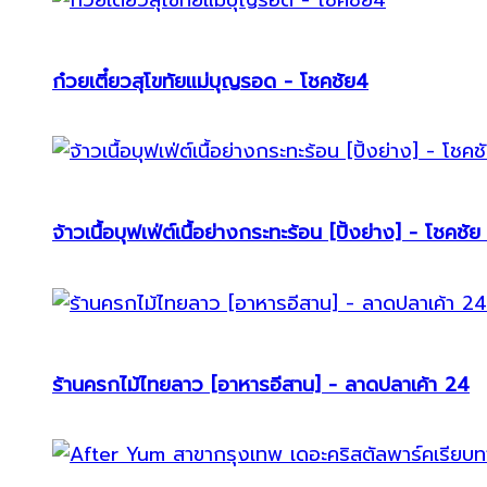
ก๋วยเตี๋ยวสุโขทัยแม่บุญรอด - โชคชัย4
จ้าวเนื้อบุฟเฟ่ต์เนื้อย่างกระทะร้อน [ปิ้งย่าง] - โชคชัย
ร้านครกไม้ไทยลาว [อาหารอีสาน] - ลาดปลาเค้า 24