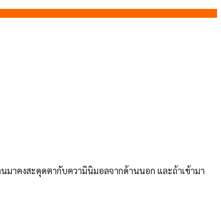
ไปผ่านมาคงสะดุดตากับความินิมอลจากด้านนอก และถ้าเข้ามา