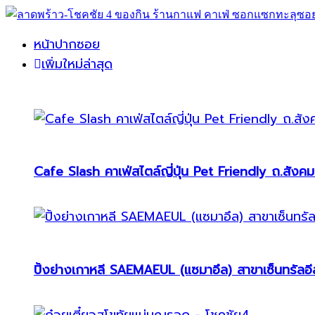
หน้าปากซอย
เพิ่มใหม่ล่าสุด
Cafe Slash คาเฟ่สไตล์ญี่ปุ่น Pet Friendly ถ.สังคม
ปิ้งย่างเกาหลี SAEMAEUL (แซมาอึล) สาขาเซ็นทรัลอีส