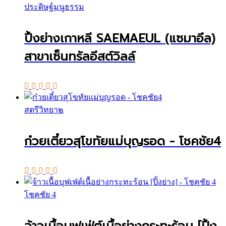
ประดิษฐ์มนูธรรม
ปิ้งย่างเกาหลี SAEMAEUL (แซมาอึล)
สาขาเซ็นทรัลอีสต์วิลล์
สตรีวิทยา๒
ก๋วยเตี๋ยวสุโขทัยแม่บุญรอด - โชคชัย4
โชคชัย 4
จ้าวเนื้อบุฟเฟ่ต์เนื้อย่างกระทะร้อน [ปิ้ง