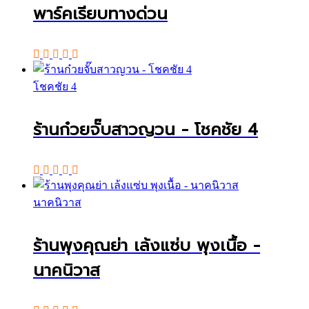
พาร์คเรียบทางด่วน
โชคชัย 4
ร้านก๋วยจั๊บสาวญวน - โชคชัย 4
นาคนิวาส
ร้านพุงคุณย่า เล้งแซ่บ พุงเนื้อ -
นาคนิวาส