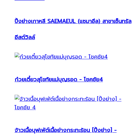
ปิ้งย่างเกาหลี SAEMAEUL (แซมาอึล) สาขาเซ็นทรัล
อีสต์วิลล์
ก๋วยเตี๋ยวสุโขทัยแม่บุญรอด - โชคชัย4
จ้าวเนื้อบุฟเฟ่ต์เนื้อย่างกระทะร้อน [ปิ้งย่าง] -