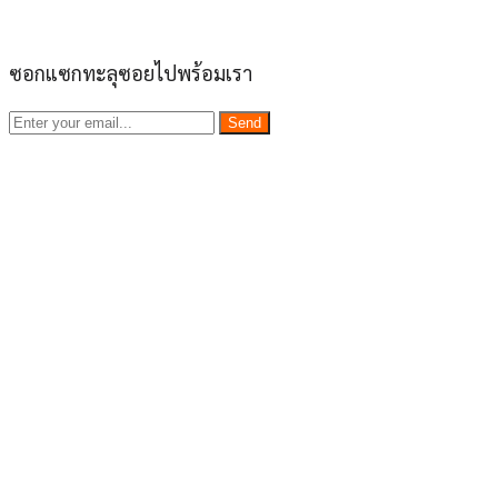
ซอกแซกทะลุซอยไปพร้อมเรา
Send
เว็บไซต์ www.ladprao71.com เป็นชุมชนออนไลน์
บน “พื้นที่จตุรัสเศรษฐกิจ” ได้แก่บริเวณ ลาดพร้าว 71,
โชคชัย 4, ลาดพร้าว-วังหิน, สุคนธสวัสดิ์, เสนานิคม และ
ประดิษฐ์มนูธรรม ที่รวบรวมร้านอาหารและบริการต่างๆใน
ย่านนี้ในที่เดียว โดยทีมงานคลุกคลีอยู่ในย่านนี้มากว่า 10 ปี
ทำให้เราซอกซอนจน
“รู้ทะลุซอย”
และขอเป็นส่วนช่วย