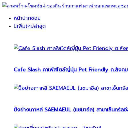
หน้าปากซอย
เพิ่มใหม่ล่าสุด
Cafe Slash คาเฟ่สไตล์ญี่ปุ่น Pet Friendly ถ.สังคม
ปิ้งย่างเกาหลี SAEMAEUL (แซมาอึล) สาขาเซ็นทรัลอีส