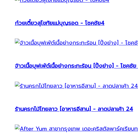
ก๋วยเตี๋ยวสุโขทัยแม่บุญรอด - โชคชัย4
จ้าวเนื้อบุฟเฟ่ต์เนื้อย่างกระทะร้อน [ปิ้งย่าง] - โชคชัย
ร้านครกไม้ไทยลาว [อาหารอีสาน] - ลาดปลาเค้า 24