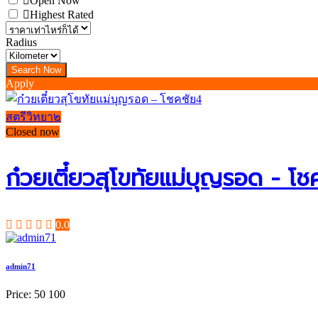
Open Now
Highest Rated
Radius
Apply
สตรีวิทยา๒
Closed now
ก๋วยเตี๋ยวสุโขทัยแม่บุญรอด - โช
0.0
admin71
Price:
50
100