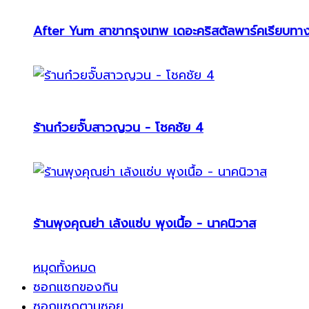
After Yum สาขากรุงเทพ เดอะคริสตัลพาร์คเรียบทา
ร้านก๋วยจั๊บสาวญวน - โชคชัย 4
ร้านพุงคุณย่า เล้งแซ่บ พุงเนื้อ - นาคนิวาส
หมุดทั้งหมด
ซอกแซกของกิน
ซอกแซกตามซอย