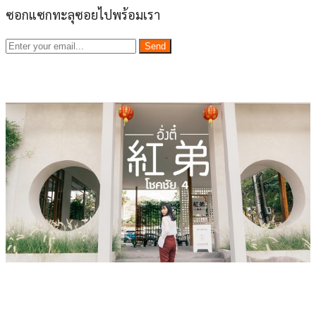
ซอกแซกทะลุซอยไปพร้อมเรา
Send
เว็บไซต์ www.ladprao71.com เป็นชุมชนออนไลน์