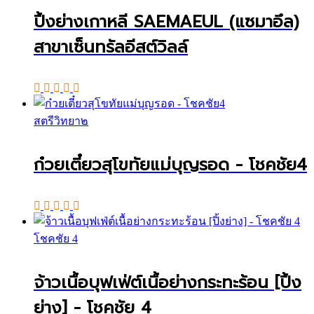
ปิ้งย่างเกาหลี SAEMAEUL (แซมาอึล)
สาขาเซ็นทรัลอีสต์วิลล์
สตรีวิทยา๒
ก๋วยเตี๋ยวสุโขทัยแม่บุญรอด - โชคชัย4
โชคชัย 4
จ้าวเนื้อบุฟเฟ่ต์เนื้อย่างกระทะร้อน [ปิ้ง
ย่าง] - โชคชัย 4