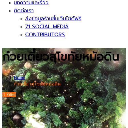
บทความและรีวิว
ติดต่อเรา
ส่งข้อมูลร้านขึ้นเว็บไซต์ฟรี
71 SOCIAL MEDIA
CONTRIBUTORS
ก๋วยเตี๋ยวสุโขทัยหม้อดิน
Home
ก๋วยเตี๋ยวสุโขทัยหม้อดิน
Filter