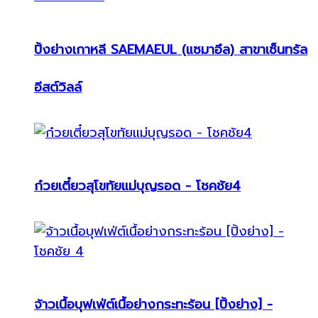
ปิ้งย่างเกาหลี SAEMAEUL (แซมาอึล) สาขาเซ็นทรัล
อีสต์วิลล์
ก๋วยเตี๋ยวสุโขทัยแม่บุญรอด - โชคชัย4
จ้าวเนื้อบุฟเฟ่ต์เนื้อย่างกระทะร้อน [ปิ้งย่าง] -