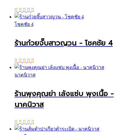
โชคชัย 4
ร้านก๋วยจั๊บสาวญวน - โชคชัย 4
นาคนิวาส
ร้านพุงคุณย่า เล้งแซ่บ พุงเนื้อ -
นาคนิวาส