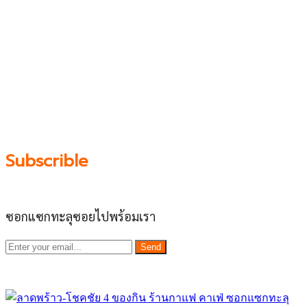
บน “พื้นที่จตุรัสเศรษฐกิจ” ได้แก่บริเวณ ลาดพร้าว 71,
โชคชัย 4, ลาดพร้าว-วังหิน, สุคนธสวัสดิ์, เสนานิคม และ
ประดิษฐ์มนูธรรม ที่รวบรวมร้านอาหารและบริการต่างๆใน
ย่านนี้ในที่เดียว โดยทีมงานคลุกคลีอยู่ในย่านนี้มากว่า 10 ปี
ทำให้เราซอกซอนจน
“รู้ทะลุซอย”
และขอเป็นส่วนช่วย
ผลัดดันให้เป็น “พื้นที่เศรฐกิจชุมชน” อย่างยั่งยืน
Subscrible
ซอกแซกทะลุซอยไปพร้อมเรา
Send