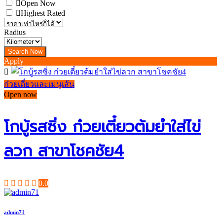
Open Now
Highest Rated
Radius
Apply
ก๋วยเตี๋ยวและเมนูเส้น
Open now
โกบู้รสซิ่ง ก๋วยเตี๋ยวต้มยำใส่ไข่
ลวก สาขาโชคชัย4
0.0
admin71