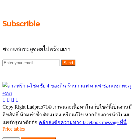
ผลัดดันให้เป็น “พื้นที่เศรฐกิจชุมชน” อย่างยั่งยืน
Subscrible
ซอกแซกทะลุซอยไปพร้อมเรา
Send
Copy Right Ladprao71© ภาพและเนื้อหาในเว็บไซต์นี้เป็นงานมี
ลิขสิทธิ์ ห้ามทำซ้ำ ดัดแปลง หรือแก้ไข หากต้องการนำไปเผย
แพร่กรุณาติดต่อ
คลิกส่งข้อความทาง facebook message ที่นี่
Price tables