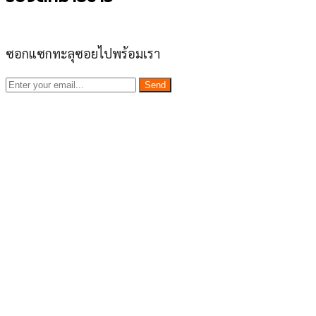
ซอกแซกทะลุซอยไปพร้อมเรา
Send
เว็บไซต์ www.ladprao71.com เป็นชุมชนออนไลน์
บน “พื้นที่จตุรัสเศรษฐกิจ” ได้แก่บริเวณ ลาดพร้าว 71,
โชคชัย 4, ลาดพร้าว-วังหิน, สุคนธสวัสดิ์, เสนานิคม และ
ประดิษฐ์มนูธรรม ที่รวบรวมร้านอาหารและบริการต่างๆใน
ย่านนี้ในที่เดียว โดยทีมงานคลุกคลีอยู่ในย่านนี้มากว่า 10 ปี
ทำให้เราซอกซอนจน
“รู้ทะลุซอย”
และขอเป็นส่วนช่วย