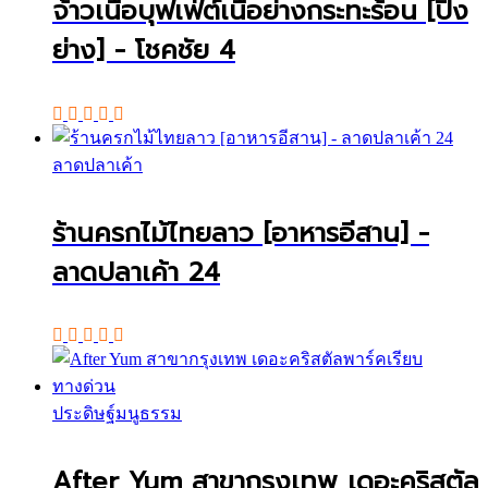
จ้าวเนื้อบุฟเฟ่ต์เนื้อย่างกระทะร้อน [ปิ้ง
ย่าง] - โชคชัย 4
ลาดปลาเค้า
ร้านครกไม้ไทยลาว [อาหารอีสาน] -
ลาดปลาเค้า 24
ประดิษฐ์มนูธรรม
After Yum สาขากรุงเทพ เดอะคริสตัล