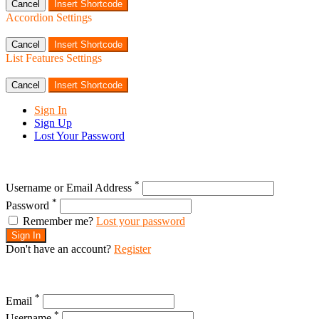
Cancel
Insert Shortcode
Accordion Settings
Cancel
Insert Shortcode
List Features Settings
Cancel
Insert Shortcode
Sign In
Sign Up
Lost Your Password
*
Username or Email Address
*
Password
Remember me?
Lost your password
Sign In
Don't have an account?
Register
*
Email
*
Username