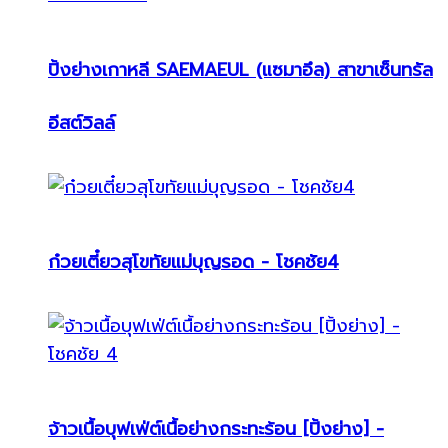
ปิ้งย่างเกาหลี SAEMAEUL (แซมาอึล) สาขาเซ็นทรัล
อีสต์วิลล์
ก๋วยเตี๋ยวสุโขทัยแม่บุญรอด - โชคชัย4
จ้าวเนื้อบุฟเฟ่ต์เนื้อย่างกระทะร้อน [ปิ้งย่าง] -