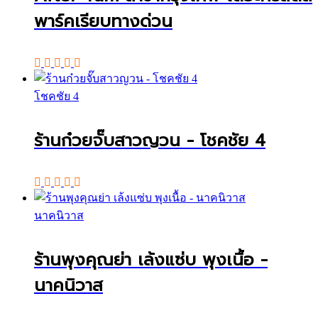
พาร์คเรียบทางด่วน
โชคชัย 4
ร้านก๋วยจั๊บสาวญวน - โชคชัย 4
นาคนิวาส
ร้านพุงคุณย่า เล้งแซ่บ พุงเนื้อ -
นาคนิวาส