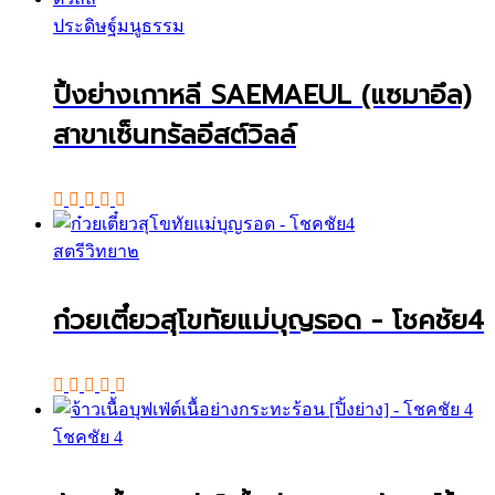
ประดิษฐ์มนูธรรม
ปิ้งย่างเกาหลี SAEMAEUL (แซมาอึล)
สาขาเซ็นทรัลอีสต์วิลล์
สตรีวิทยา๒
ก๋วยเตี๋ยวสุโขทัยแม่บุญรอด - โชคชัย4
โชคชัย 4