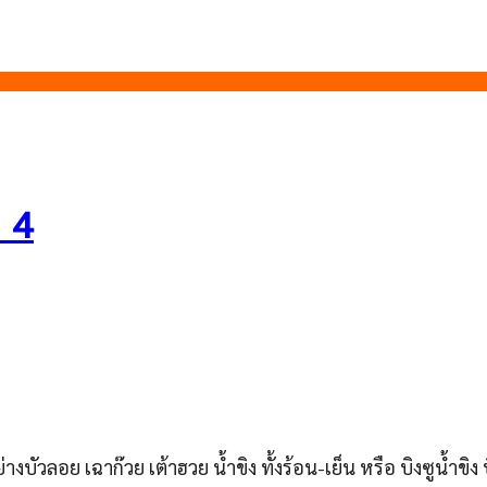
ย 4
บัวลอย เฉาก๊วย เต้าฮวย น้ำขิง ทั้งร้อน-เย็น หรือ บิงซูน้ำขิง บิง