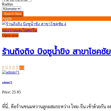
Radius
Apply
ของว่างและไอศกรีม
Open now
ร้านถิงถิง บิงซูน้ำขิง สาขาโชคชั
0.0
admin71
Price:
25
85
ที่นี่.. คือร้านขนมหวานลูกผสมระหว่าง ไทย-จีน เข้าด้วยกัน อย่าง