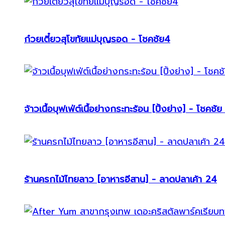
ก๋วยเตี๋ยวสุโขทัยแม่บุญรอด - โชคชัย4
จ้าวเนื้อบุฟเฟ่ต์เนื้อย่างกระทะร้อน [ปิ้งย่าง] - โชคชัย
ร้านครกไม้ไทยลาว [อาหารอีสาน] - ลาดปลาเค้า 24