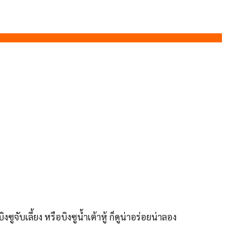
ซูจับเลี้ยง หรือบิงซูน้ำเต้าหู้ ก็ดูน่าอร่อยน่าลอง