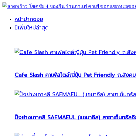
หน้าปากซอย
เพิ่มใหม่ล่าสุด
Cafe Slash คาเฟ่สไตล์ญี่ปุ่น Pet Friendly ถ.สังคม
ปิ้งย่างเกาหลี SAEMAEUL (แซมาอึล) สาขาเซ็นทรัลอีส