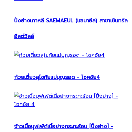
ปิ้งย่างเกาหลี SAEMAEUL (แซมาอึล) สาขาเซ็นทรัล
อีสต์วิลล์
ก๋วยเตี๋ยวสุโขทัยแม่บุญรอด - โชคชัย4
จ้าวเนื้อบุฟเฟ่ต์เนื้อย่างกระทะร้อน [ปิ้งย่าง] -