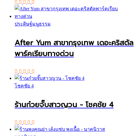
ประดิษฐ์มนูธรรม
After Yum สาขากรุงเทพ เดอะคริสตัล
พาร์คเรียบทางด่วน
โชคชัย 4
ร้านก๋วยจั๊บสาวญวน - โชคชัย 4