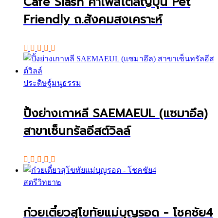
Cafe Slash คาเฟ่สไตล์ญี่ปุ่น Pet
Friendly ถ.สังคมสงเคราะห์
ประดิษฐ์มนูธรรม
ปิ้งย่างเกาหลี SAEMAEUL (แซมาอึล)
สาขาเซ็นทรัลอีสต์วิลล์
สตรีวิทยา๒
ก๋วยเตี๋ยวสุโขทัยแม่บุญรอด - โชคชัย4