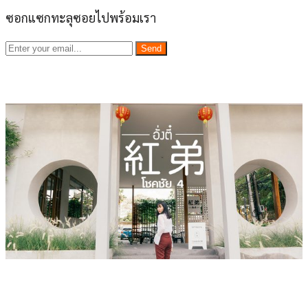
ซอกแซกทะลุซอยไปพร้อมเรา
Send
เว็บไซต์ www.ladprao71.com เป็นชุมชนออนไลน์