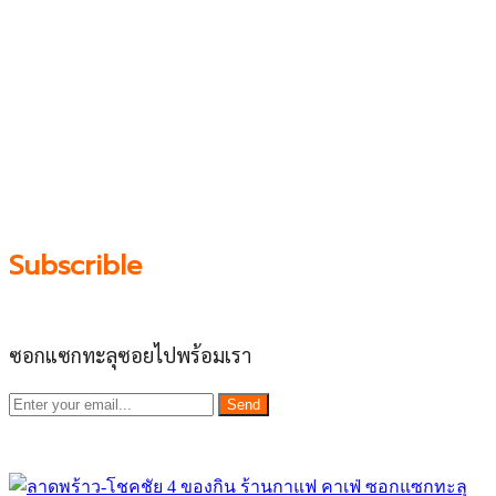
บน “พื้นที่จตุรัสเศรษฐกิจ” ได้แก่บริเวณ ลาดพร้าว 71,
โชคชัย 4, ลาดพร้าว-วังหิน, สุคนธสวัสดิ์, เสนานิคม และ
ประดิษฐ์มนูธรรม ที่รวบรวมร้านอาหารและบริการต่างๆใน
ย่านนี้ในที่เดียว โดยทีมงานคลุกคลีอยู่ในย่านนี้มากว่า 10 ปี
ทำให้เราซอกซอนจน
“รู้ทะลุซอย”
และขอเป็นส่วนช่วย
ผลัดดันให้เป็น “พื้นที่เศรฐกิจชุมชน” อย่างยั่งยืน
Subscrible
ซอกแซกทะลุซอยไปพร้อมเรา
Send