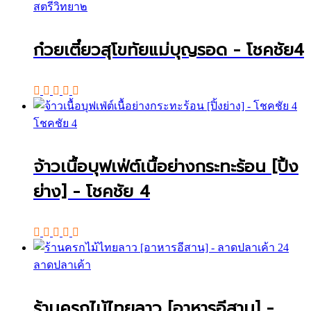
สตรีวิทยา๒
ก๋วยเตี๋ยวสุโขทัยแม่บุญรอด - โชคชัย4
โชคชัย 4
จ้าวเนื้อบุฟเฟ่ต์เนื้อย่างกระทะร้อน [ปิ้ง
ย่าง] - โชคชัย 4
ลาดปลาเค้า
ร้านครกไม้ไทยลาว [อาหารอีสาน] -