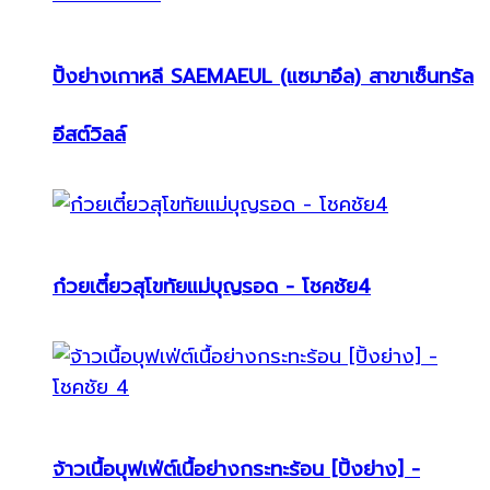
ปิ้งย่างเกาหลี SAEMAEUL (แซมาอึล) สาขาเซ็นทรัล
อีสต์วิลล์
ก๋วยเตี๋ยวสุโขทัยแม่บุญรอด - โชคชัย4
จ้าวเนื้อบุฟเฟ่ต์เนื้อย่างกระทะร้อน [ปิ้งย่าง] -