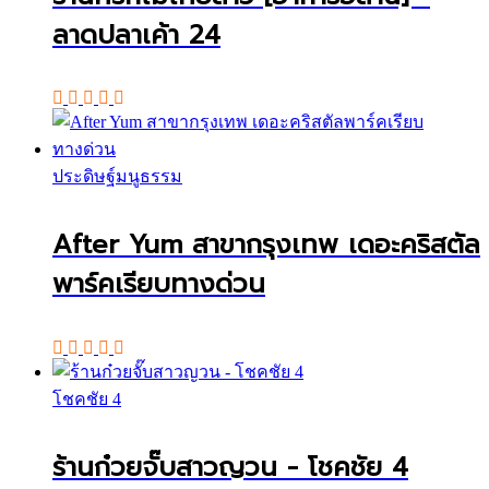
ลาดปลาเค้า 24
ประดิษฐ์มนูธรรม
After Yum สาขากรุงเทพ เดอะคริสตัล
พาร์คเรียบทางด่วน
โชคชัย 4
ร้านก๋วยจั๊บสาวญวน - โชคชัย 4