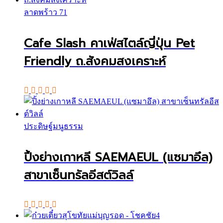
ลาดพร้าว 71
Cafe Slash คาเฟ่สไตล์ญี่ปุ่น Pet
Friendly ถ.สังคมสงเคราะห์
ประดิษฐ์มนูธรรม
ปิ้งย่างเกาหลี SAEMAEUL (แซมาอึล)
สาขาเซ็นทรัลอีสต์วิลล์