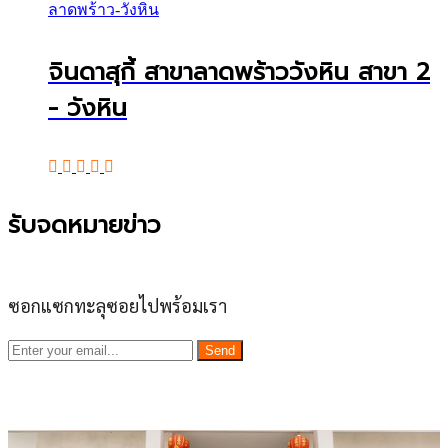
ลาดพร้าว-วังหิน
จินดาสุกี้ สาขาลาดพร้าววังหิน สาขา 2
- วังหิน
รับจดหมายข่าว
ซอกแซกทะลุซอยไปพร้อมเรา
Send