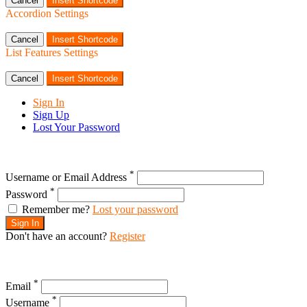
Cancel
Insert Shortcode
Accordion Settings
Cancel
Insert Shortcode
List Features Settings
Cancel
Insert Shortcode
Sign In
Sign Up
Lost Your Password
*
Username or Email Address
*
Password
Remember me?
Lost your password
Sign In
Don't have an account?
Register
*
Email
*
Username