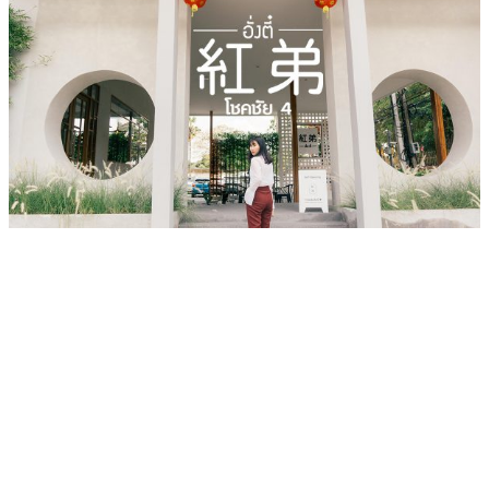
เว็บไซต์ www.ladprao71.com เป็นชุมชนออนไลน์
บน “พื้นที่จตุรัสเศรษฐกิจ” ได้แก่บริเวณ ลาดพร้าว 71,
โชคชัย 4, ลาดพร้าว-วังหิน, สุคนธสวัสดิ์, เสนานิคม และ
ประดิษฐ์มนูธรรม ที่รวบรวมร้านอาหารและบริการต่างๆใน
ย่านนี้ในที่เดียว โดยทีมงานคลุกคลีอยู่ในย่านนี้มากว่า 10 ปี
ทำให้เราซอกซอนจน
“รู้ทะลุซอย”
และขอเป็นส่วนช่วย