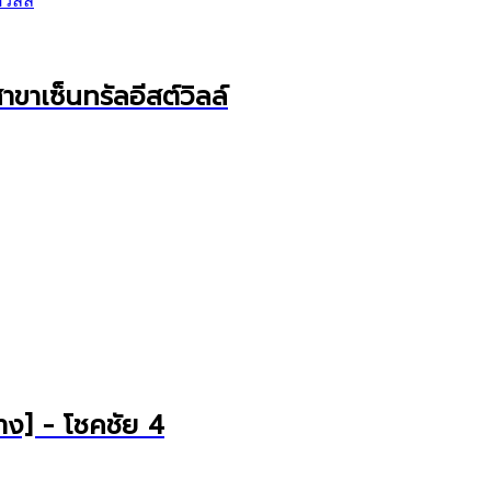
ขาเซ็นทรัลอีสต์วิลล์
ย่าง] - โชคชัย 4