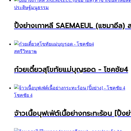
ประดิษฐ์มนูธรรม
ปิ้งย่างเกาหลี SAEMAEUL (แซมาอึล) สา
สตรีวิทยา๒
ก๋วยเตี๋ยวสุโขทัยแม่บุญรอด - โชคชัย4
โชคชัย 4
จ้าวเนื้อบุฟเฟ่ต์เนื้อย่างกระทะร้อน [ปิ้ง