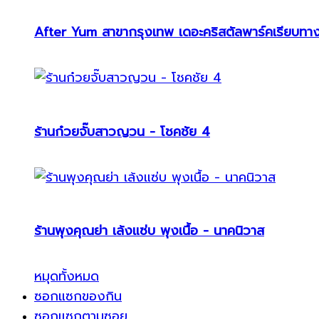
After Yum สาขากรุงเทพ เดอะคริสตัลพาร์คเรียบทา
ร้านก๋วยจั๊บสาวญวน - โชคชัย 4
ร้านพุงคุณย่า เล้งแซ่บ พุงเนื้อ - นาคนิวาส
หมุดทั้งหมด
ซอกแซกของกิน
ซอกแซกตามซอย