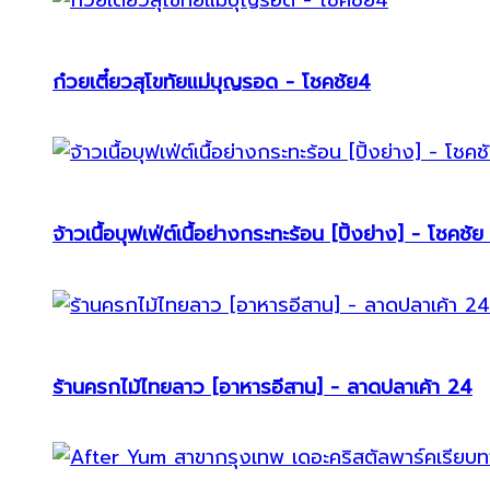
ก๋วยเตี๋ยวสุโขทัยแม่บุญรอด - โชคชัย4
จ้าวเนื้อบุฟเฟ่ต์เนื้อย่างกระทะร้อน [ปิ้งย่าง] - โชคชัย
ร้านครกไม้ไทยลาว [อาหารอีสาน] - ลาดปลาเค้า 24