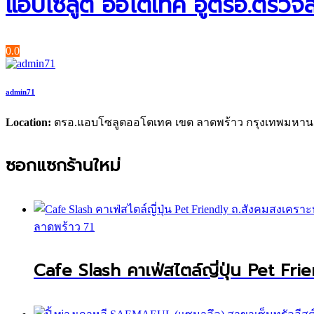
แอบโซลูต ออโต้เทค อู่ตรอ.ตรว
0.0
admin71
Location:
ตรอ.แอบโซลูตออโตเทค เขต ลาดพร้าว กรุงเทพมหา
ซอกแซกร้านใหม่
ลาดพร้าว 71
Cafe Slash คาเฟ่สไตล์ญี่ปุ่น Pet Fri