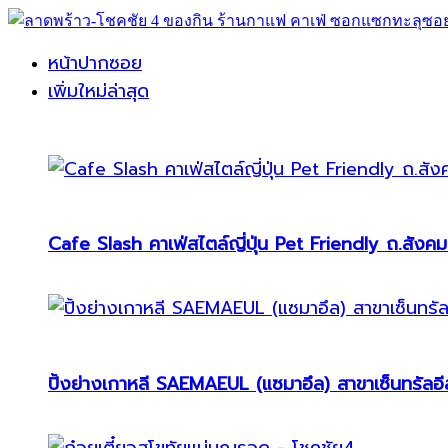
หน้าปากซอย
เพิ่มใหม่ล่าสุด
Cafe Slash คาเฟ่สไตล์ญี่ปุ่น Pet Friendly ถ.สังคม
ปิ้งย่างเกาหลี SAEMAEUL (แซมาอึล) สาขาเซ็นทรัลอีส