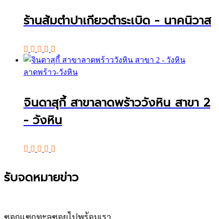
ร้านส้มตำปาเกียวตำระเบิด - นาคนิวาส
ลาดพร้าว-วังหิน
จินดาสุกี้ สาขาลาดพร้าววังหิน สาขา 2
- วังหิน
รับจดหมายข่าว
ซอกแซกทะลุซอยไปพร้อมเรา