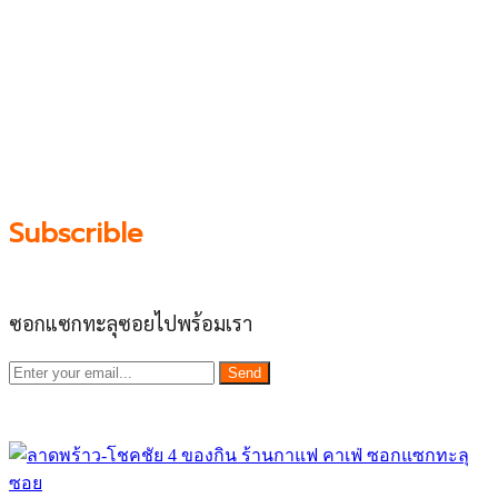
โชคชัย 4, ลาดพร้าว-วังหิน, สุคนธสวัสดิ์, เสนานิคม และ
ประดิษฐ์มนูธรรม ที่รวบรวมร้านอาหารและบริการต่างๆใน
ย่านนี้ในที่เดียว โดยทีมงานคลุกคลีอยู่ในย่านนี้มากว่า 10 ปี
ทำให้เราซอกซอนจน
“รู้ทะลุซอย”
และขอเป็นส่วนช่วย
ผลัดดันให้เป็น “พื้นที่เศรฐกิจชุมชน” อย่างยั่งยืน
Subscrible
ซอกแซกทะลุซอยไปพร้อมเรา
Send