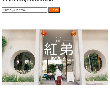
Send
เว็บไซต์ www.ladprao71.com เป็นชุมชนออนไลน์
บน “พื้นที่จตุรัสเศรษฐกิจ” ได้แก่บริเวณ ลาดพร้าว 71,