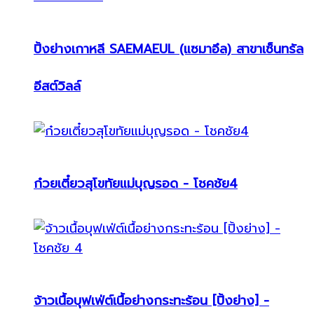
ปิ้งย่างเกาหลี SAEMAEUL (แซมาอึล) สาขาเซ็นทรัล
อีสต์วิลล์
ก๋วยเตี๋ยวสุโขทัยแม่บุญรอด - โชคชัย4
จ้าวเนื้อบุฟเฟ่ต์เนื้อย่างกระทะร้อน [ปิ้งย่าง] -