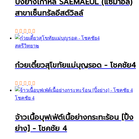
ปิ้งย่างเกาหลี SAEMAEUL (แซมาอึล)
สาขาเซ็นทรัลอีสต์วิลล์
สตรีวิทยา๒
ก๋วยเตี๋ยวสุโขทัยแม่บุญรอด - โชคชัย4
โชคชัย 4
จ้าวเนื้อบุฟเฟ่ต์เนื้อย่างกระทะร้อน [ปิ้ง
ย่าง] - โชคชัย 4