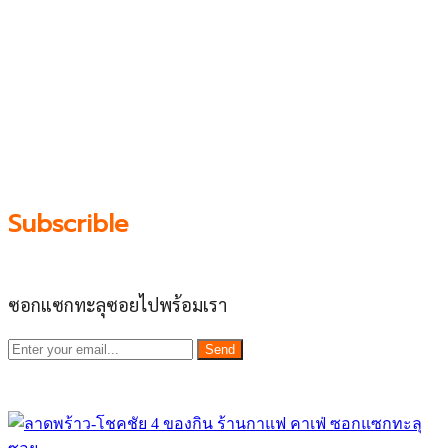
โชคชัย 4, ลาดพร้าว-วังหิน, สุคนธสวัสดิ์, เสนานิคม และ
ประดิษฐ์มนูธรรม ที่รวบรวมร้านอาหารและบริการต่างๆใน
ย่านนี้ในที่เดียว โดยทีมงานคลุกคลีอยู่ในย่านนี้มากว่า 10 ปี
ทำให้เราซอกซอนจน
“รู้ทะลุซอย”
และขอเป็นส่วนช่วย
ผลัดดันให้เป็น “พื้นที่เศรฐกิจชุมชน” อย่างยั่งยืน
Subscrible
ซอกแซกทะลุซอยไปพร้อมเรา
Send