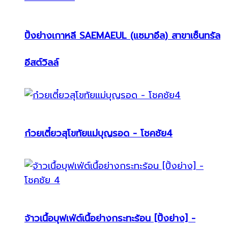
ปิ้งย่างเกาหลี SAEMAEUL (แซมาอึล) สาขาเซ็นทรัล
อีสต์วิลล์
ก๋วยเตี๋ยวสุโขทัยแม่บุญรอด - โชคชัย4
จ้าวเนื้อบุฟเฟ่ต์เนื้อย่างกระทะร้อน [ปิ้งย่าง] -