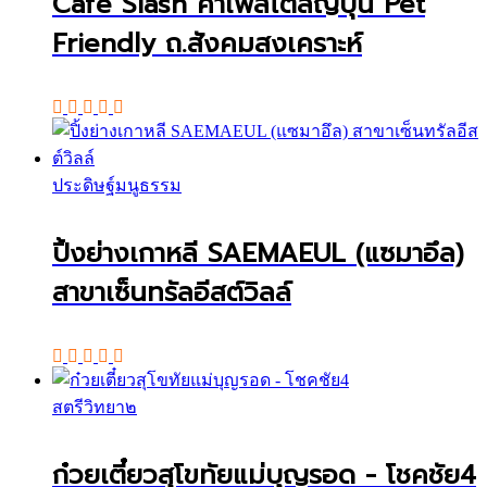
Cafe Slash คาเฟ่สไตล์ญี่ปุ่น Pet
Friendly ถ.สังคมสงเคราะห์
ประดิษฐ์มนูธรรม
ปิ้งย่างเกาหลี SAEMAEUL (แซมาอึล)
สาขาเซ็นทรัลอีสต์วิลล์
สตรีวิทยา๒
ก๋วยเตี๋ยวสุโขทัยแม่บุญรอด - โชคชัย4