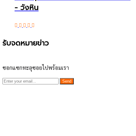
- วังหิน
รับจดหมายข่าว
ซอกแซกทะลุซอยไปพร้อมเรา
Send
เว็บไซต์ www.ladprao71.com เป็นชุมชนออนไลน์
บน “พื้นที่จตุรัสเศรษฐกิจ” ได้แก่บริเวณ ลาดพร้าว 71,