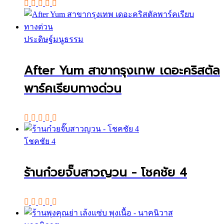
ประดิษฐ์มนูธรรม
After Yum สาขากรุงเทพ เดอะคริสตัล
พาร์คเรียบทางด่วน
โชคชัย 4
ร้านก๋วยจั๊บสาวญวน - โชคชัย 4