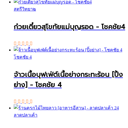
สตรีวิทยา๒
ก๋วยเตี๋ยวสุโขทัยแม่บุญรอด - โชคชัย4
โชคชัย 4
จ้าวเนื้อบุฟเฟ่ต์เนื้อย่างกระทะร้อน [ปิ้ง
ย่าง] - โชคชัย 4
ลาดปลาเค้า