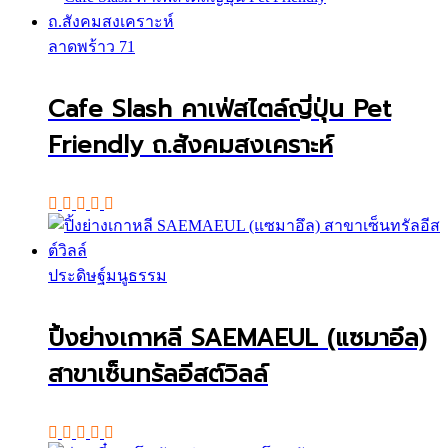
ลาดพร้าว 71
Cafe Slash คาเฟ่สไตล์ญี่ปุ่น Pet
Friendly ถ.สังคมสงเคราะห์
ประดิษฐ์มนูธรรม
ปิ้งย่างเกาหลี SAEMAEUL (แซมาอึล)
สาขาเซ็นทรัลอีสต์วิลล์