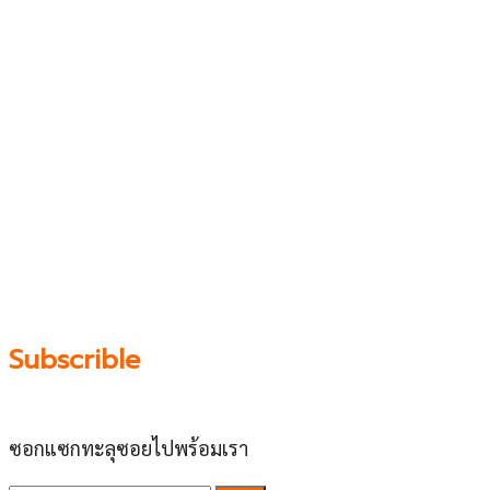
เว็บไซต์ www.ladprao71.com เป็นชุมชนออนไลน์
บน “พื้นที่จตุรัสเศรษฐกิจ” ได้แก่บริเวณ ลาดพร้าว 71,
โชคชัย 4, ลาดพร้าว-วังหิน, สุคนธสวัสดิ์, เสนานิคม และ
ประดิษฐ์มนูธรรม ที่รวบรวมร้านอาหารและบริการต่างๆใน
ย่านนี้ในที่เดียว โดยทีมงานคลุกคลีอยู่ในย่านนี้มากว่า 10 ปี
ทำให้เราซอกซอนจน
“รู้ทะลุซอย”
และขอเป็นส่วนช่วย
ผลัดดันให้เป็น “พื้นที่เศรฐกิจชุมชน” อย่างยั่งยืน
Subscrible
ซอกแซกทะลุซอยไปพร้อมเรา