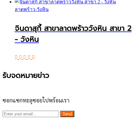
ลาดพร้าว-วังหิน
จินดาสุกี้ สาขาลาดพร้าววังหิน สาขา 2
- วังหิน
รับจดหมายข่าว
ซอกแซกทะลุซอยไปพร้อมเรา
Send