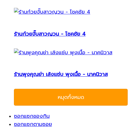
ร้านก๋วยจั๊บสาวญวน - โชคชัย 4
ร้านพุงคุณย่า เล้งแซ่บ พุงเนื้อ - นาคนิวาส
หมุดทั้งหมด
ซอกแซกของกิน
ซอกแซกตามซอย