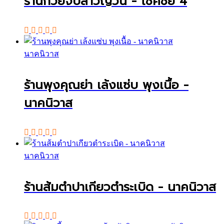
ร้านก๋วยจั๊บสาวญวน - โชคชัย 4
นาคนิวาส
ร้านพุงคุณย่า เล้งแซ่บ พุงเนื้อ -
นาคนิวาส
นาคนิวาส
ร้านส้มตำปาเกียวตำระเบิด - นาคนิวาส