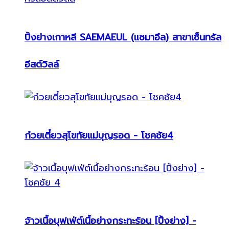
ปิ้งย่างเกาหลี SAEMAEUL (แซมาอึล) สาขาเซ็นทรัล
อีสต์วิลล์
ก๋วยเตี๋ยวสุโขทัยแม่บุญรอด - โชคชัย4
จ้าวเนื้อบุฟเฟ่ต์เนื้อย่างกระทะร้อน [ปิ้งย่าง] -