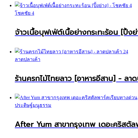
โชคชัย 4
จ้าวเนื้อบุฟเฟ่ต์เนื้อย่างกระทะร้อน [ปิ้ง
ลาดปลาเค้า
ร้านครกไม้ไทยลาว [อาหารอีสาน] - ลาด
ประดิษฐ์มนูธรรม
After Yum สาขากรุงเทพ เดอะคริสตัลพ