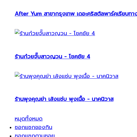
After Yum สาขากรุงเทพ เดอะคริสตัลพาร์คเรียบทา
ร้านก๋วยจั๊บสาวญวน - โชคชัย 4
ร้านพุงคุณย่า เล้งแซ่บ พุงเนื้อ - นาคนิวาส
หมุดทั้งหมด
ซอกแซกของกิน
ซอกแซกตามซอย