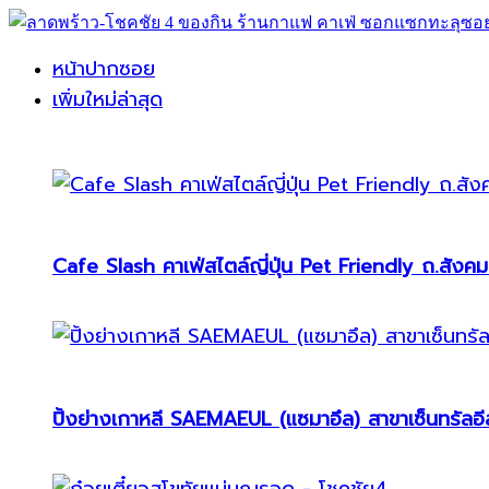
หน้าปากซอย
เพิ่มใหม่ล่าสุด
Cafe Slash คาเฟ่สไตล์ญี่ปุ่น Pet Friendly ถ.สังคม
ปิ้งย่างเกาหลี SAEMAEUL (แซมาอึล) สาขาเซ็นทรัลอีส