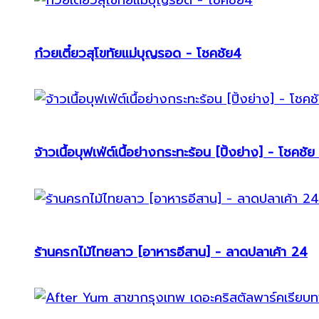
ก๋วยเตี๋ยวสุโขทัยแม่บุญรอด - โชคชัย4
จ้าวเนื้อบุฟเฟ่ต์เนื้อย่างกระทะร้อน [ปิ้งย่าง] - โชคชัย
ร้านครกไม้ไทยลาว [อาหารอีสาน] - ลาดปลาเค้า 24