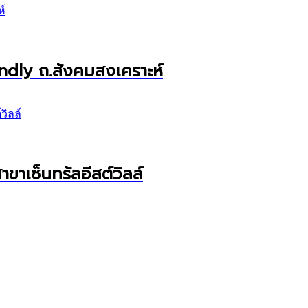
endly ถ.สังคมสงเคราะห์
ขาเซ็นทรัลอีสต์วิลล์