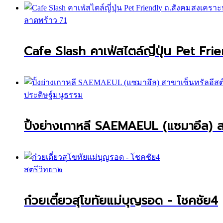
ลาดพร้าว 71
Cafe Slash คาเฟ่สไตล์ญี่ปุ่น Pet Fri
ประดิษฐ์มนูธรรม
ปิ้งย่างเกาหลี SAEMAEUL (แซมาอึล) สา
สตรีวิทยา๒
ก๋วยเตี๋ยวสุโขทัยแม่บุญรอด - โชคชัย4