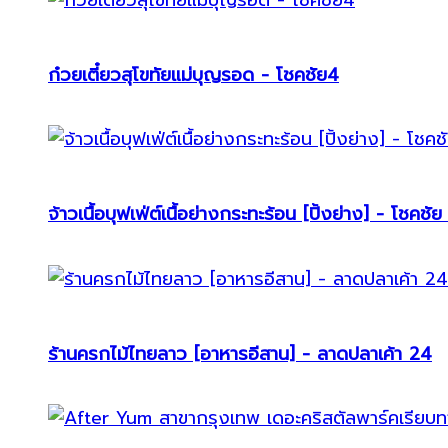
ก๋วยเตี๋ยวสุโขทัยแม่บุญรอด - โชคชัย4
จ้าวเนื้อบุฟเฟ่ต์เนื้อย่างกระทะร้อน [ปิ้งย่าง] - โชคชัย
ร้านครกไม้ไทยลาว [อาหารอีสาน] - ลาดปลาเค้า 24