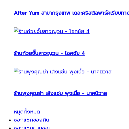
After Yum สาขากรุงเทพ เดอะคริสตัลพาร์คเรียบทา
ร้านก๋วยจั๊บสาวญวน - โชคชัย 4
ร้านพุงคุณย่า เล้งแซ่บ พุงเนื้อ - นาคนิวาส
หมุดทั้งหมด
ซอกแซกของกิน
ซอกแซกตามซอย