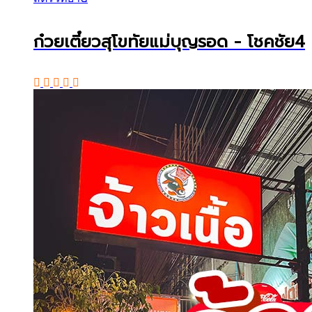
ก๋วยเตี๋ยวสุโขทัยแม่บุญรอด - โชคชัย4