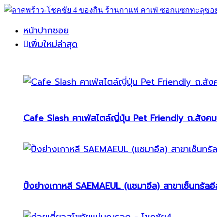
หน้าปากซอย
เพิ่มใหม่ล่าสุด
Cafe Slash คาเฟ่สไตล์ญี่ปุ่น Pet Friendly ถ.สังคม
ปิ้งย่างเกาหลี SAEMAEUL (แซมาอึล) สาขาเซ็นทรัลอีส