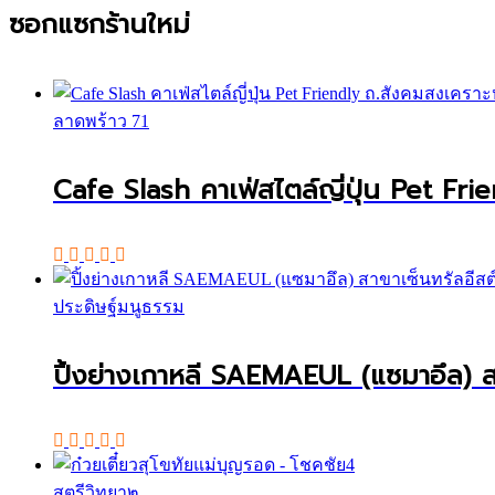
ซอกแซกร้านใหม่
ลาดพร้าว 71
Cafe Slash คาเฟ่สไตล์ญี่ปุ่น Pet Fri
ประดิษฐ์มนูธรรม
ปิ้งย่างเกาหลี SAEMAEUL (แซมาอึล) สา
สตรีวิทยา๒