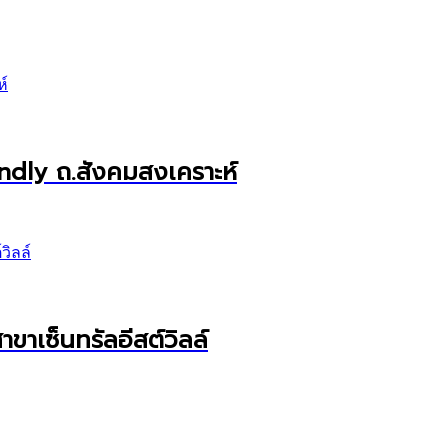
endly ถ.สังคมสงเคราะห์
ขาเซ็นทรัลอีสต์วิลล์