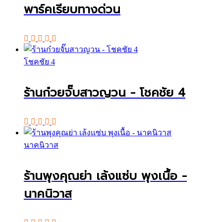
พาร์คเรียบทางด่วน
โชคชัย 4
ร้านก๋วยจั๊บสาวญวน - โชคชัย 4
นาคนิวาส
ร้านพุงคุณย่า เล้งแซ่บ พุงเนื้อ -
นาคนิวาส