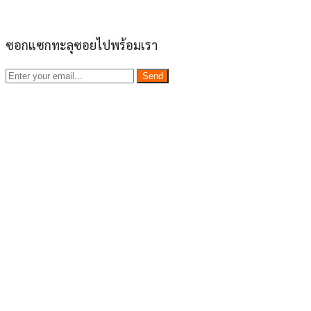
ซอกแซกทะลุซอยไปพร้อมเรา
Send
เว็บไซต์ www.ladprao71.com เป็นชุมชนออนไลน์
บน “พื้นที่จตุรัสเศรษฐกิจ” ได้แก่บริเวณ ลาดพร้าว 71,
โชคชัย 4, ลาดพร้าว-วังหิน, สุคนธสวัสดิ์, เสนานิคม และ
ประดิษฐ์มนูธรรม ที่รวบรวมร้านอาหารและบริการต่างๆใน
ย่านนี้ในที่เดียว โดยทีมงานคลุกคลีอยู่ในย่านนี้มากว่า 10 ปี
ทำให้เราซอกซอนจน
“รู้ทะลุซอย”
และขอเป็นส่วนช่วย
ผลัดดันให้เป็น “พื้นที่เศรฐกิจชุมชน” อย่างยั่งยืน