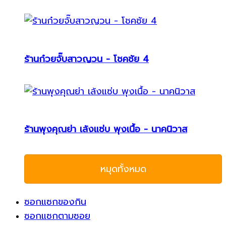
ร้านก๋วยจั๊บสาวญวน - โชคชัย 4
ร้านพุงคุณย่า เล้งแซ่บ พุงเนื้อ - นาคนิวาส
หมุดทั้งหมด
ซอกแซกของกิน
ซอกแซกตามซอย