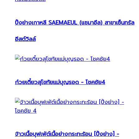
ปิ้งย่างเกาหลี SAEMAEUL (แซมาอึล) สาขาเซ็นทรัล
อีสต์วิลล์
ก๋วยเตี๋ยวสุโขทัยแม่บุญรอด - โชคชัย4
จ้าวเนื้อบุฟเฟ่ต์เนื้อย่างกระทะร้อน [ปิ้งย่าง] -