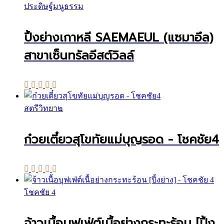
ประดิษฐ์มนูธรรม
ปิ้งย่างเกาหลี SAEMAEUL (แซมาอึล)
สาขาเซ็นทรัลอีสต์วิลล์
สตรีวิทยา๒
ก๋วยเตี๋ยวสุโขทัยแม่บุญรอด - โชคชัย4
โชคชัย 4
จ้าวเนื้อบุฟเฟ่ต์เนื้อย่างกระทะร้อน [ปิ้ง