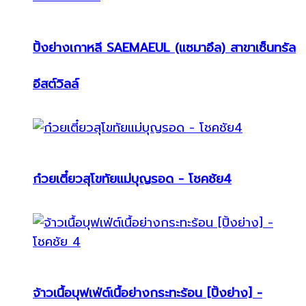
ปิ้งย่างเกาหลี SAEMAEUL (แซมาอึล) สาขาเซ็นทรัล
อีสต์วิลล์
ก๋วยเตี๋ยวสุโขทัยแม่บุญรอด - โชคชัย4
จ้าวเนื้อบุฟเฟ่ต์เนื้อย่างกระทะร้อน [ปิ้งย่าง] -