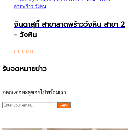
ลาดพร้าว-วังหิน
จินดาสุกี้ สาขาลาดพร้าววังหิน สาขา 2
- วังหิน
รับจดหมายข่าว
ซอกแซกทะลุซอยไปพร้อมเรา
Send