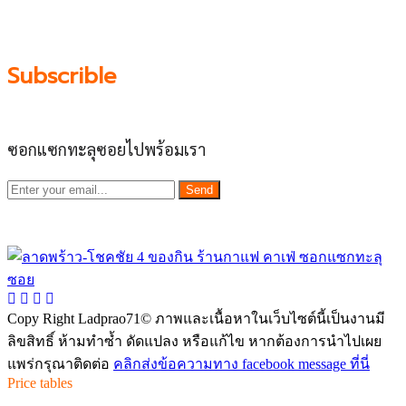
ผลัดดันให้เป็น “พื้นที่เศรฐกิจชุมชน” อย่างยั่งยืน
Subscrible
ซอกแซกทะลุซอยไปพร้อมเรา
Send
Copy Right Ladprao71© ภาพและเนื้อหาในเว็บไซต์นี้เป็นงานมี
ลิขสิทธิ์ ห้ามทำซ้ำ ดัดแปลง หรือแก้ไข หากต้องการนำไปเผย
แพร่กรุณาติดต่อ
คลิกส่งข้อความทาง facebook message ที่นี่
Price tables