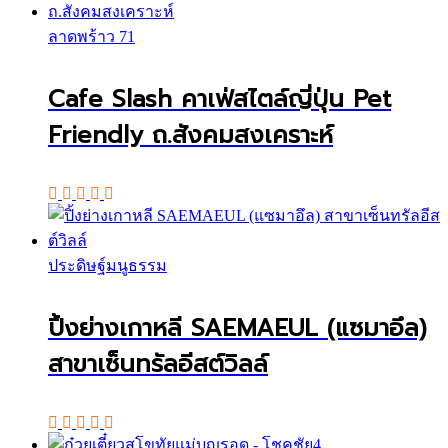
ลาดพร้าว 71
Cafe Slash คาเฟ่สไตล์ญี่ปุ่น Pet
Friendly ถ.สังคมสงเคราะห์
ประดิษฐ์มนูธรรม
ปิ้งย่างเกาหลี SAEMAEUL (แซมาอึล)
สาขาเซ็นทรัลอีสต์วิลล์