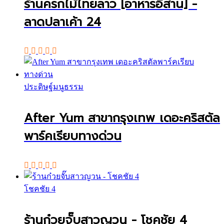
ร้านครกไม้ไทยลาว [อาหารอีสาน] -
ลาดปลาเค้า 24
ประดิษฐ์มนูธรรม
After Yum สาขากรุงเทพ เดอะคริสตัล
พาร์คเรียบทางด่วน
โชคชัย 4
ร้านก๋วยจั๊บสาวญวน - โชคชัย 4