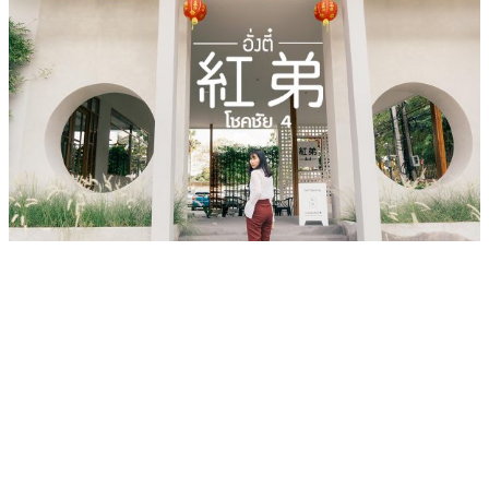
เว็บไซต์ www.ladprao71.com เป็นชุมชนออนไลน์
บน “พื้นที่จตุรัสเศรษฐกิจ” ได้แก่บริเวณ ลาดพร้าว 71,
โชคชัย 4, ลาดพร้าว-วังหิน, สุคนธสวัสดิ์, เสนานิคม และ
ประดิษฐ์มนูธรรม ที่รวบรวมร้านอาหารและบริการต่างๆใน
ย่านนี้ในที่เดียว โดยทีมงานคลุกคลีอยู่ในย่านนี้มากว่า 10 ปี
ทำให้เราซอกซอนจน
“รู้ทะลุซอย”
และขอเป็นส่วนช่วย