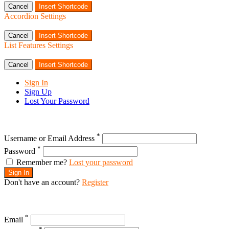
Cancel
Insert Shortcode
Accordion Settings
Cancel
Insert Shortcode
List Features Settings
Cancel
Insert Shortcode
Sign In
Sign Up
Lost Your Password
*
Username or Email Address
*
Password
Remember me?
Lost your password
Sign In
Don't have an account?
Register
*
Email