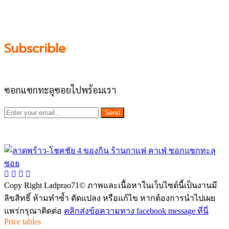
ผลัดดันให้เป็น “พื้นที่เศรฐกิจชุมชน” อย่างยั่งยืน
Subscrible
ซอกแซกทะลุซอยไปพร้อมเรา
Send
Copy Right Ladprao71© ภาพและเนื้อหาในเว็บไซต์นี้เป็นงานมี
ลิขสิทธิ์ ห้ามทำซ้ำ ดัดแปลง หรือแก้ไข หากต้องการนำไปเผย
แพร่กรุณาติดต่อ
คลิกส่งข้อความทาง facebook message ที่นี่
Price tables