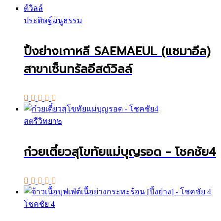
ประดิษฐ์มนูธรรม
ปิ้งย่างเกาหลี SAEMAEUL (แซมาอึล)
สาขาเซ็นทรัลอีสต์วิลล์
สตรีวิทยา๒
ก๋วยเตี๋ยวสุโขทัยแม่บุญรอด - โชคชัย4
โชคชัย 4