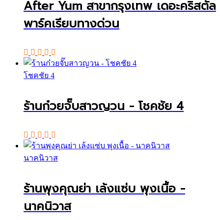
After Yum สาขากรุงเทพ เดอะคริสตัล
พาร์คเรียบทางด่วน
โชคชัย 4
ร้านก๋วยจั๊บสาวญวน - โชคชัย 4
นาคนิวาส
ร้านพุงคุณย่า เล้งแซ่บ พุงเนื้อ -
นาคนิวาส