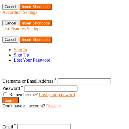
Cancel
Insert Shortcode
Accordion Settings
Cancel
Insert Shortcode
List Features Settings
Cancel
Insert Shortcode
Sign In
Sign Up
Lost Your Password
*
Username or Email Address
*
Password
Remember me?
Lost your password
Sign In
Don't have an account?
Register
*
Email