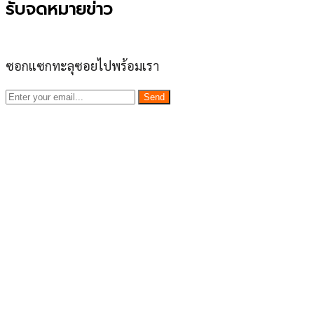
รับจดหมายข่าว
ซอกแซกทะลุซอยไปพร้อมเรา
Send
เว็บไซต์ www.ladprao71.com เป็นชุมชนออนไลน์
บน “พื้นที่จตุรัสเศรษฐกิจ” ได้แก่บริเวณ ลาดพร้าว 71,
โชคชัย 4, ลาดพร้าว-วังหิน, สุคนธสวัสดิ์, เสนานิคม และ
ประดิษฐ์มนูธรรม ที่รวบรวมร้านอาหารและบริการต่างๆใน
ย่านนี้ในที่เดียว โดยทีมงานคลุกคลีอยู่ในย่านนี้มากว่า 10 ปี
ทำให้เราซอกซอนจน
“รู้ทะลุซอย”
และขอเป็นส่วนช่วย