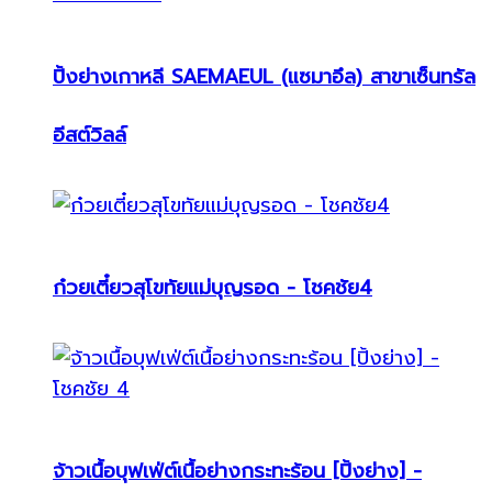
ปิ้งย่างเกาหลี SAEMAEUL (แซมาอึล) สาขาเซ็นทรัล
อีสต์วิลล์
ก๋วยเตี๋ยวสุโขทัยแม่บุญรอด - โชคชัย4
จ้าวเนื้อบุฟเฟ่ต์เนื้อย่างกระทะร้อน [ปิ้งย่าง] -