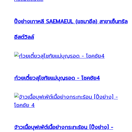
ปิ้งย่างเกาหลี SAEMAEUL (แซมาอึล) สาขาเซ็นทรัล
อีสต์วิลล์
ก๋วยเตี๋ยวสุโขทัยแม่บุญรอด - โชคชัย4
จ้าวเนื้อบุฟเฟ่ต์เนื้อย่างกระทะร้อน [ปิ้งย่าง] -