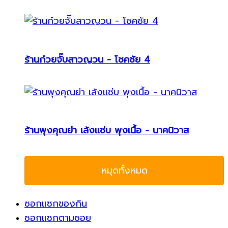
ร้านก๋วยจั๊บสาวญวน - โชคชัย 4
ร้านพุงคุณย่า เล้งแซ่บ พุงเนื้อ - นาคนิวาส
หมุดทั้งหมด
ซอกแซกของกิน
ซอกแซกตามซอย