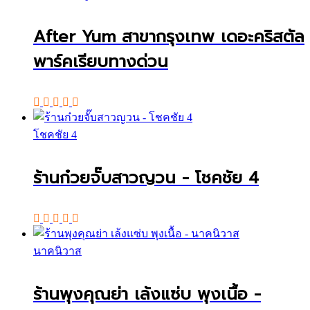
After Yum สาขากรุงเทพ เดอะคริสตัล
พาร์คเรียบทางด่วน
โชคชัย 4
ร้านก๋วยจั๊บสาวญวน - โชคชัย 4
นาคนิวาส
ร้านพุงคุณย่า เล้งแซ่บ พุงเนื้อ -