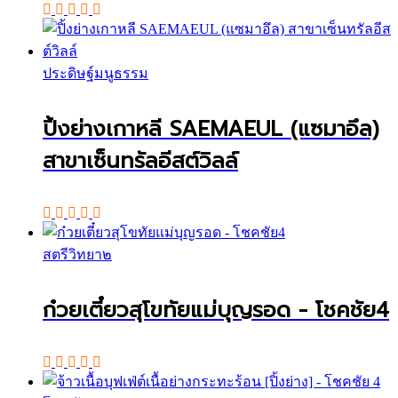
ประดิษฐ์มนูธรรม
ปิ้งย่างเกาหลี SAEMAEUL (แซมาอึล)
สาขาเซ็นทรัลอีสต์วิลล์
สตรีวิทยา๒
ก๋วยเตี๋ยวสุโขทัยแม่บุญรอด - โชคชัย4