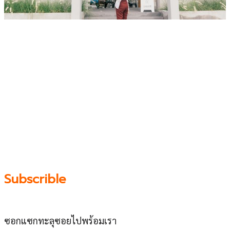
เว็บไซต์ www.ladprao71.com เป็นชุมชนออนไลน์
บน “พื้นที่จตุรัสเศรษฐกิจ” ได้แก่บริเวณ ลาดพร้าว 71,
โชคชัย 4, ลาดพร้าว-วังหิน, สุคนธสวัสดิ์, เสนานิคม และ
ประดิษฐ์มนูธรรม ที่รวบรวมร้านอาหารและบริการต่างๆใน
ย่านนี้ในที่เดียว โดยทีมงานคลุกคลีอยู่ในย่านนี้มากว่า 10 ปี
ทำให้เราซอกซอนจน
“รู้ทะลุซอย”
และขอเป็นส่วนช่วย
ผลัดดันให้เป็น “พื้นที่เศรฐกิจชุมชน” อย่างยั่งยืน
Subscrible
ซอกแซกทะลุซอยไปพร้อมเรา