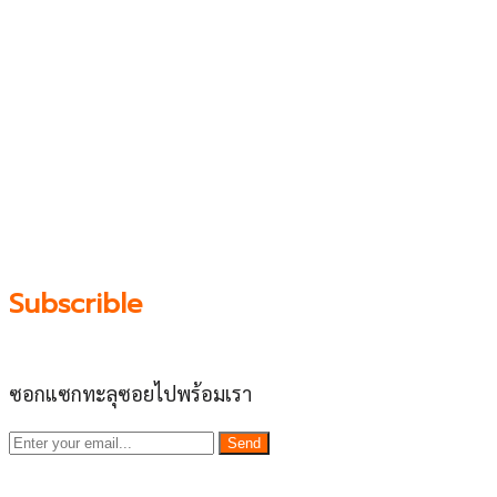
เว็บไซต์ www.ladprao71.com เป็นชุมชนออนไลน์
บน “พื้นที่จตุรัสเศรษฐกิจ” ได้แก่บริเวณ ลาดพร้าว 71,
โชคชัย 4, ลาดพร้าว-วังหิน, สุคนธสวัสดิ์, เสนานิคม และ
ประดิษฐ์มนูธรรม ที่รวบรวมร้านอาหารและบริการต่างๆใน
ย่านนี้ในที่เดียว โดยทีมงานคลุกคลีอยู่ในย่านนี้มากว่า 10 ปี
ทำให้เราซอกซอนจน
“รู้ทะลุซอย”
และขอเป็นส่วนช่วย
ผลัดดันให้เป็น “พื้นที่เศรฐกิจชุมชน” อย่างยั่งยืน
Subscrible
ซอกแซกทะลุซอยไปพร้อมเรา
Send