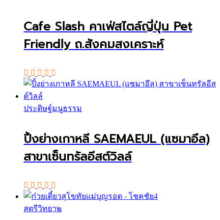
Cafe Slash คาเฟ่สไตล์ญี่ปุ่น Pet
Friendly ถ.สังคมสงเคราะห์
ประดิษฐ์มนูธรรม
ปิ้งย่างเกาหลี SAEMAEUL (แซมาอึล)
สาขาเซ็นทรัลอีสต์วิลล์
สตรีวิทยา๒