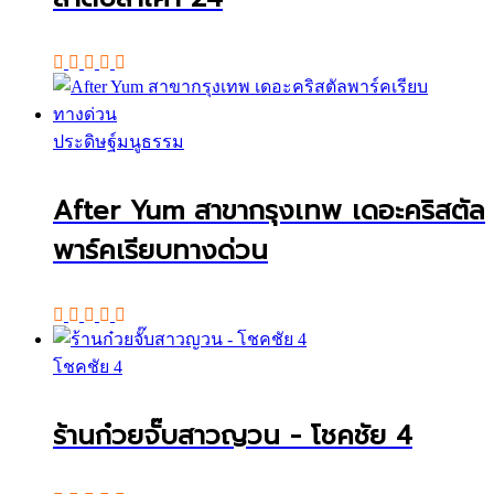
ประดิษฐ์มนูธรรม
After Yum สาขากรุงเทพ เดอะคริสตัล
พาร์คเรียบทางด่วน
โชคชัย 4
ร้านก๋วยจั๊บสาวญวน - โชคชัย 4