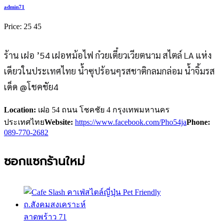
admin71
Price:
25
45
ร้าน เฝอ ’54 เฝอหม้อไฟ ก๋วยเตี๋ยวเวียตนาม สไตล์ LA แห่ง
เดียวในประเทศไทย น้ำซุปร้อนๆรสชาติกลมกล่อม น้ำจิ้มรส
เด็ด @โชคชัย4
Location:
เฝอ 54 ถนน โชคชัย 4 กรุงเทพมหานคร
ประเทศไทย
Website:
https://www.facebook.com/Pho54ja
Phone:
089-770-2682
ซอกแซกร้านใหม่
ลาดพร้าว 71