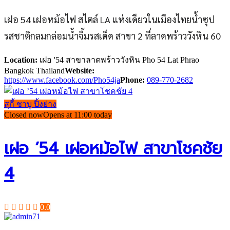
เฝอ 54 เฝอหม้อไฟ สไตล์ LA แห่งเดียวในเมืองไทยน้ำซุป
รสชาติกลมกล่อมน้ำจิ้มรสเด็ด สาขา 2 ที่ลาดพร้าววังหิน 60
Location:
เฝอ '54 สาขาลาดพร้าววังหิน Pho 54 Lat Phrao
Bangkok Thailand
Website:
https://www.facebook.com/Pho54ja
Phone:
089-770-2682
สุกี้ ชาบู ปิ้งย่าง
Closed now
Opens at 11:00 today
เฝอ ’54 เฝอหม้อไฟ สาขาโชคชัย
4
0.0