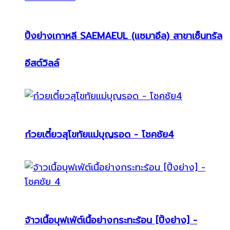
ปิ้งย่างเกาหลี SAEMAEUL (แซมาอึล) สาขาเซ็นทรัล
อีสต์วิลล์
ก๋วยเตี๋ยวสุโขทัยแม่บุญรอด - โชคชัย4
จ้าวเนื้อบุฟเฟ่ต์เนื้อย่างกระทะร้อน [ปิ้งย่าง] -