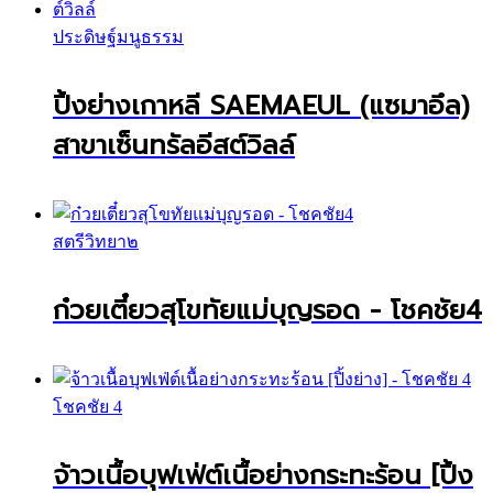
ประดิษฐ์มนูธรรม
ปิ้งย่างเกาหลี SAEMAEUL (แซมาอึล)
สาขาเซ็นทรัลอีสต์วิลล์
สตรีวิทยา๒
ก๋วยเตี๋ยวสุโขทัยแม่บุญรอด - โชคชัย4
โชคชัย 4
จ้าวเนื้อบุฟเฟ่ต์เนื้อย่างกระทะร้อน [ปิ้ง