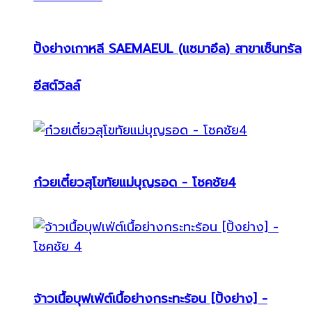
ปิ้งย่างเกาหลี SAEMAEUL (แซมาอึล) สาขาเซ็นทรัล
อีสต์วิลล์
ก๋วยเตี๋ยวสุโขทัยแม่บุญรอด - โชคชัย4
จ้าวเนื้อบุฟเฟ่ต์เนื้อย่างกระทะร้อน [ปิ้งย่าง] -