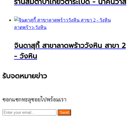
ร้านส้มตำปาเกียวตำระเบิด - นาคนิวาส
ลาดพร้าว-วังหิน
จินดาสุกี้ สาขาลาดพร้าววังหิน สาขา 2
- วังหิน
รับจดหมายข่าว
ซอกแซกทะลุซอยไปพร้อมเรา
Send