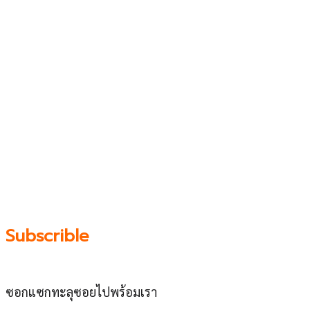
เว็บไซต์ www.ladprao71.com เป็นชุมชนออนไลน์
บน “พื้นที่จตุรัสเศรษฐกิจ” ได้แก่บริเวณ ลาดพร้าว 71,
โชคชัย 4, ลาดพร้าว-วังหิน, สุคนธสวัสดิ์, เสนานิคม และ
ประดิษฐ์มนูธรรม ที่รวบรวมร้านอาหารและบริการต่างๆใน
ย่านนี้ในที่เดียว โดยทีมงานคลุกคลีอยู่ในย่านนี้มากว่า 10 ปี
ทำให้เราซอกซอนจน
“รู้ทะลุซอย”
และขอเป็นส่วนช่วย
ผลัดดันให้เป็น “พื้นที่เศรฐกิจชุมชน” อย่างยั่งยืน
Subscrible
ซอกแซกทะลุซอยไปพร้อมเรา