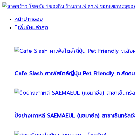
หน้าปากซอย
เพิ่มใหม่ล่าสุด
Cafe Slash คาเฟ่สไตล์ญี่ปุ่น Pet Friendly ถ.สังคม
ปิ้งย่างเกาหลี SAEMAEUL (แซมาอึล) สาขาเซ็นทรัลอีส