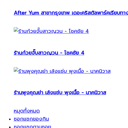
After Yum สาขากรุงเทพ เดอะคริสตัลพาร์คเรียบทา
ร้านก๋วยจั๊บสาวญวน - โชคชัย 4
ร้านพุงคุณย่า เล้งแซ่บ พุงเนื้อ - นาคนิวาส
หมุดทั้งหมด
ซอกแซกของกิน
ซอกแซกตามซอย