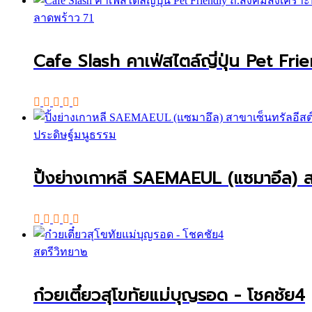
ลาดพร้าว 71
Cafe Slash คาเฟ่สไตล์ญี่ปุ่น Pet Fri
ประดิษฐ์มนูธรรม
ปิ้งย่างเกาหลี SAEMAEUL (แซมาอึล) สา
สตรีวิทยา๒
ก๋วยเตี๋ยวสุโขทัยแม่บุญรอด - โชคชัย4