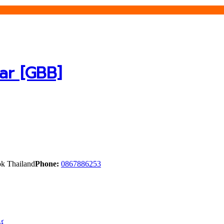
ar [GBB]
k Thailand
Phone:
0867886253