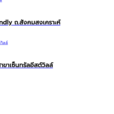
endly ถ.สังคมสงเคราะห์
ขาเซ็นทรัลอีสต์วิลล์