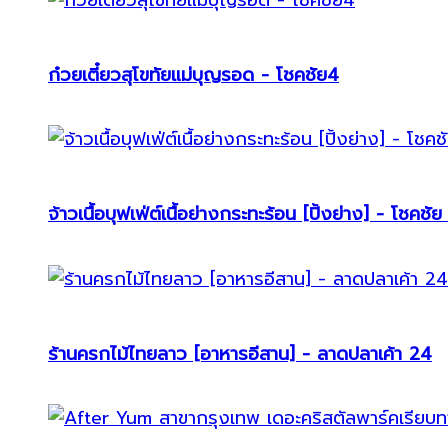
ก๋วยเตี๋ยวสุโขทัยแม่บุญรอด - โชคชัย4
จ้าวเนื้อบุฟเฟ่ต์เนื้อย่างกระทะร้อน [ปิ้งย่าง] - โชคชัย
ร้านครกไม้ไทยลาว [อาหารอีสาน] - ลาดปลาเค้า 24