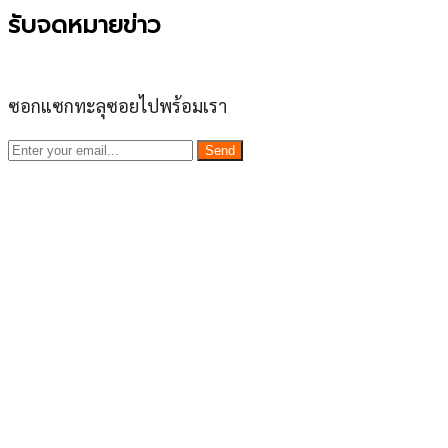
รับจดหมายข่าว
ซอกแซกทะลุซอยไปพร้อมเรา
Send
เว็บไซต์ www.ladprao71.com เป็นชุมชนออนไลน์
บน “พื้นที่จตุรัสเศรษฐกิจ” ได้แก่บริเวณ ลาดพร้าว 71,
โชคชัย 4, ลาดพร้าว-วังหิน, สุคนธสวัสดิ์, เสนานิคม และ
ประดิษฐ์มนูธรรม ที่รวบรวมร้านอาหารและบริการต่างๆใน
ย่านนี้ในที่เดียว โดยทีมงานคลุกคลีอยู่ในย่านนี้มากว่า 10 ปี