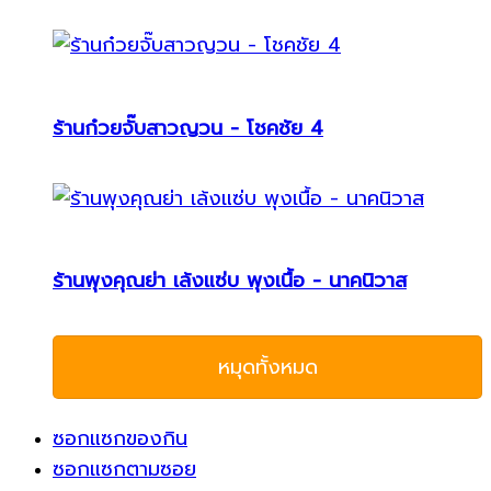
ร้านก๋วยจั๊บสาวญวน - โชคชัย 4
ร้านพุงคุณย่า เล้งแซ่บ พุงเนื้อ - นาคนิวาส
หมุดทั้งหมด
ซอกแซกของกิน
ซอกแซกตามซอย