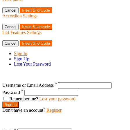
Cancel
Insert Shortcode
Accordion Settings
Cancel
Insert Shortcode
List Features Settings
Cancel
Insert Shortcode
Sign In
Sign Up
Lost Your Password
*
Username or Email Address
*
Password
Remember me?
Lost your password
Sign In
Don't have an account?
Register
*