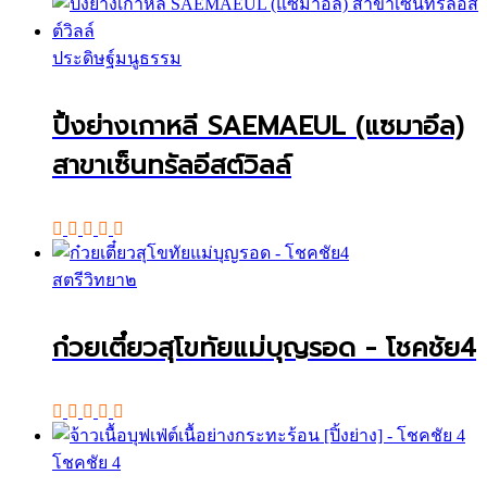
ประดิษฐ์มนูธรรม
ปิ้งย่างเกาหลี SAEMAEUL (แซมาอึล)
สาขาเซ็นทรัลอีสต์วิลล์
สตรีวิทยา๒
ก๋วยเตี๋ยวสุโขทัยแม่บุญรอด - โชคชัย4
โชคชัย 4