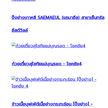
ปิ้งย่างเกาหลี SAEMAEUL (แซมาอึล) สาขาเซ็นทรัล
อีสต์วิลล์
ก๋วยเตี๋ยวสุโขทัยแม่บุญรอด - โชคชัย4
จ้าวเนื้อบุฟเฟ่ต์เนื้อย่างกระทะร้อน [ปิ้งย่าง] -