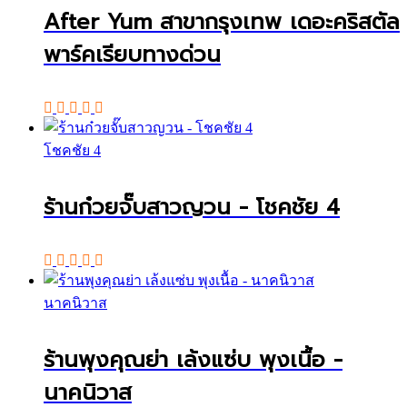
After Yum สาขากรุงเทพ เดอะคริสตัล
พาร์คเรียบทางด่วน
โชคชัย 4
ร้านก๋วยจั๊บสาวญวน - โชคชัย 4
นาคนิวาส
ร้านพุงคุณย่า เล้งแซ่บ พุงเนื้อ -
นาคนิวาส