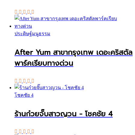
ประดิษฐ์มนูธรรม
After Yum สาขากรุงเทพ เดอะคริสตัล
พาร์คเรียบทางด่วน
โชคชัย 4
ร้านก๋วยจั๊บสาวญวน - โชคชัย 4