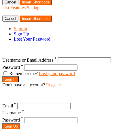
Cancel
Insert Shortcode
List Features Settings
Cancel
Insert Shortcode
Sign In
Sign Up
Lost Your Password
*
Username or Email Address
*
Password
Remember me?
Lost your password
Sign In
Don't have an account?
Register
*
Email
*
Username
*
Password
Sign Up