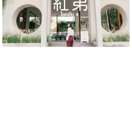
เว็บไซต์ www.ladprao71.com เป็นชุมชนออนไลน์
บน “พื้นที่จตุรัสเศรษฐกิจ” ได้แก่บริเวณ ลาดพร้าว 71,
โชคชัย 4, ลาดพร้าว-วังหิน, สุคนธสวัสดิ์, เสนานิคม และ
ประดิษฐ์มนูธรรม ที่รวบรวมร้านอาหารและบริการต่างๆใน
ย่านนี้ในที่เดียว โดยทีมงานคลุกคลีอยู่ในย่านนี้มากว่า 10 ปี
ทำให้เราซอกซอนจน
“รู้ทะลุซอย”
และขอเป็นส่วนช่วย
ผลัดดันให้เป็น “พื้นที่เศรฐกิจชุมชน” อย่างยั่งยืน