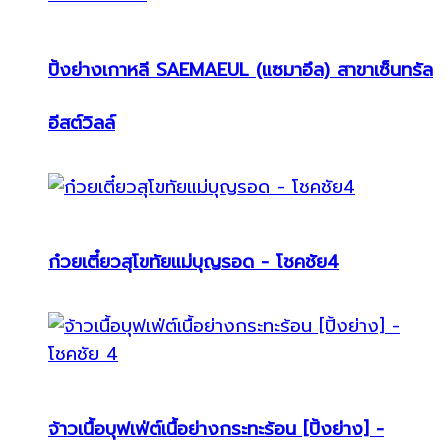
ปิ้งย่างเกาหลี SAEMAEUL (แซมาอึล) สาขาเซ็นทรัล
อีสต์วิลล์
ก๋วยเตี๋ยวสุโขทัยแม่บุญรอด - โชคชัย4
จ้าวเนื้อบุฟเฟ่ต์เนื้อย่างกระทะร้อน [ปิ้งย่าง] -