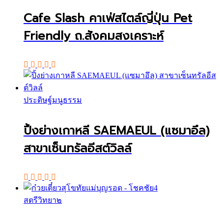
Cafe Slash คาเฟ่สไตล์ญี่ปุ่น Pet
Friendly ถ.สังคมสงเคราะห์
ประดิษฐ์มนูธรรม
ปิ้งย่างเกาหลี SAEMAEUL (แซมาอึล)
สาขาเซ็นทรัลอีสต์วิลล์
สตรีวิทยา๒