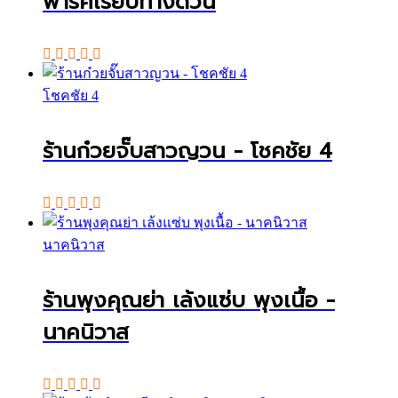
พาร์คเรียบทางด่วน
โชคชัย 4
ร้านก๋วยจั๊บสาวญวน - โชคชัย 4
นาคนิวาส
ร้านพุงคุณย่า เล้งแซ่บ พุงเนื้อ -
นาคนิวาส