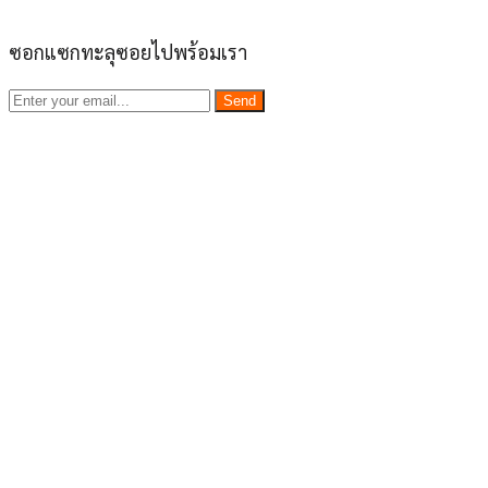
ซอกแซกทะลุซอยไปพร้อมเรา
Send
เว็บไซต์ www.ladprao71.com เป็นชุมชนออนไลน์
บน “พื้นที่จตุรัสเศรษฐกิจ” ได้แก่บริเวณ ลาดพร้าว 71,
โชคชัย 4, ลาดพร้าว-วังหิน, สุคนธสวัสดิ์, เสนานิคม และ
ประดิษฐ์มนูธรรม ที่รวบรวมร้านอาหารและบริการต่างๆใน
ย่านนี้ในที่เดียว โดยทีมงานคลุกคลีอยู่ในย่านนี้มากว่า 10 ปี
ทำให้เราซอกซอนจน
“รู้ทะลุซอย”
และขอเป็นส่วนช่วย
ผลัดดันให้เป็น “พื้นที่เศรฐกิจชุมชน” อย่างยั่งยืน