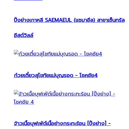
ปิ้งย่างเกาหลี SAEMAEUL (แซมาอึล) สาขาเซ็นทรัล
อีสต์วิลล์
ก๋วยเตี๋ยวสุโขทัยแม่บุญรอด - โชคชัย4
จ้าวเนื้อบุฟเฟ่ต์เนื้อย่างกระทะร้อน [ปิ้งย่าง] -