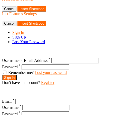
Cancel
Insert Shortcode
List Features Settings
Cancel
Insert Shortcode
Sign In
Sign Up
Lost Your Password
*
Username or Email Address
*
Password
Remember me?
Lost your password
Sign In
Don't have an account?
Register
*
Email
*
Username
*
Password