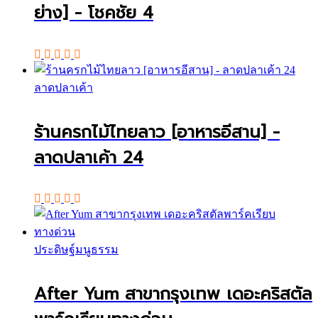
ย่าง] - โชคชัย 4
ลาดปลาเค้า
ร้านครกไม้ไทยลาว [อาหารอีสาน] -
ลาดปลาเค้า 24
ประดิษฐ์มนูธรรม
After Yum สาขากรุงเทพ เดอะคริสตัล