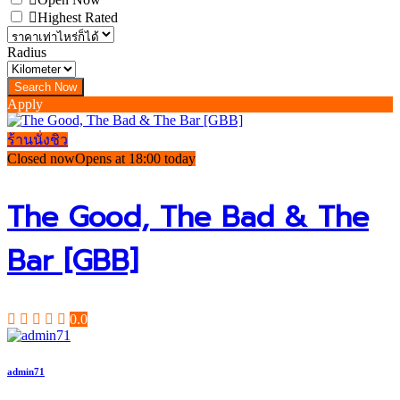
Highest Rated
Radius
Apply
ร้านนั่งชิว
Closed now
Opens at 18:00 today
The Good, The Bad & The
Bar [GBB]
0.0
admin71