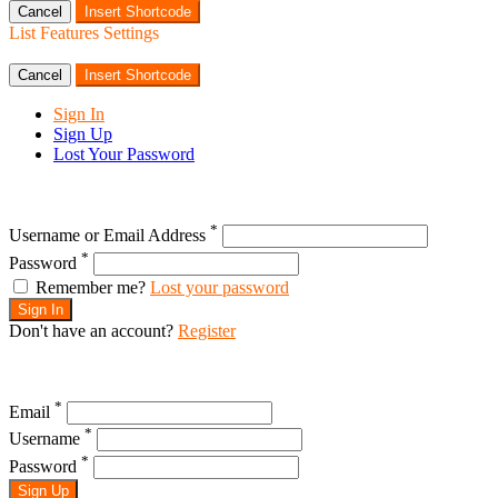
Cancel
Insert Shortcode
List Features Settings
Cancel
Insert Shortcode
Sign In
Sign Up
Lost Your Password
*
Username or Email Address
*
Password
Remember me?
Lost your password
Sign In
Don't have an account?
Register
*
Email
*
Username
*
Password
Sign Up