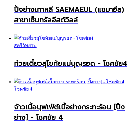
ปิ้งย่างเกาหลี SAEMAEUL (แซมาอึล)
สาขาเซ็นทรัลอีสต์วิลล์
สตรีวิทยา๒
ก๋วยเตี๋ยวสุโขทัยแม่บุญรอด - โชคชัย4
โชคชัย 4
จ้าวเนื้อบุฟเฟ่ต์เนื้อย่างกระทะร้อน [ปิ้ง
ย่าง] - โชคชัย 4