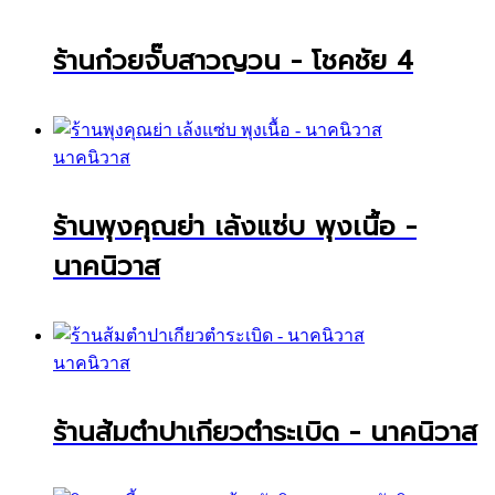
ร้านก๋วยจั๊บสาวญวน - โชคชัย 4
นาคนิวาส
ร้านพุงคุณย่า เล้งแซ่บ พุงเนื้อ -
นาคนิวาส
นาคนิวาส
ร้านส้มตำปาเกียวตำระเบิด - นาคนิวาส