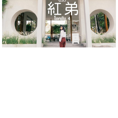
เว็บไซต์ www.ladprao71.com เป็นชุมชนออนไลน์
บน “พื้นที่จตุรัสเศรษฐกิจ” ได้แก่บริเวณ ลาดพร้าว 71,
โชคชัย 4, ลาดพร้าว-วังหิน, สุคนธสวัสดิ์, เสนานิคม และ
ประดิษฐ์มนูธรรม ที่รวบรวมร้านอาหารและบริการต่างๆใน
ย่านนี้ในที่เดียว โดยทีมงานคลุกคลีอยู่ในย่านนี้มากว่า 10 ปี
ทำให้เราซอกซอนจน
“รู้ทะลุซอย”
และขอเป็นส่วนช่วย
ผลัดดันให้เป็น “พื้นที่เศรฐกิจชุมชน” อย่างยั่งยืน