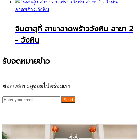
ลาดพร้าว-วังหิน
จินดาสุกี้ สาขาลาดพร้าววังหิน สาขา 2
- วังหิน
รับจดหมายข่าว
ซอกแซกทะลุซอยไปพร้อมเรา
Send