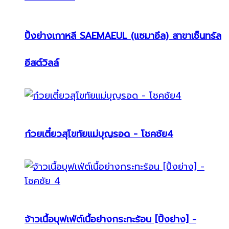
ปิ้งย่างเกาหลี SAEMAEUL (แซมาอึล) สาขาเซ็นทรัล
อีสต์วิลล์
ก๋วยเตี๋ยวสุโขทัยแม่บุญรอด - โชคชัย4
จ้าวเนื้อบุฟเฟ่ต์เนื้อย่างกระทะร้อน [ปิ้งย่าง] -