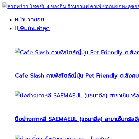
หน้าปากซอย
เพิ่มใหม่ล่าสุด
Cafe Slash คาเฟ่สไตล์ญี่ปุ่น Pet Friendly ถ.สังคม
ปิ้งย่างเกาหลี SAEMAEUL (แซมาอึล) สาขาเซ็นทรัลอีส