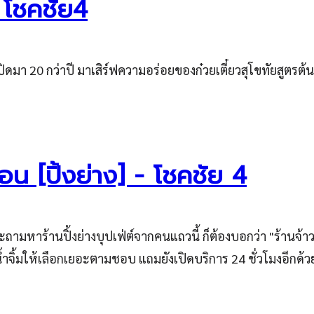
 โชคชัย4
ปิดมา 20 กว่าปี มาเสิร์ฟความอร่อยของก๋วยเตี๋ยวสุโขทัยสูตรต้น
ร้อน [ปิ้งย่าง] - โชคชัย 4
ะถามหาร้านปิ้งย่างบุปเฟ่ต์จากคนแถวนี้ ก็ต้องบอกว่า "ร้านจ้า
้ำจิ้มให้เลือกเยอะตามชอบ แถมยังเปิดบริการ 24 ชั่วโมงอีกด้ว