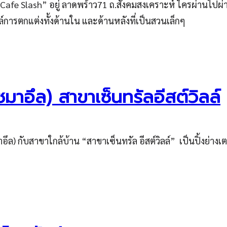
รับ “Cafe Slash” อยู่ ลาดพร้าว71 ถ.สังคมสงเคราะห์ ใครผ่าน
การตกแต่งทั้งด้านใน และด้านหลังที่เป็นสวนเล็กๆ
าอึล) สาขาเซ็นทรัลอีสต์วิลล์
) กับสาขาใกล้บ้าน “สาขาเซ็นทรัล อีสต์วิลล์” เป็นปิ้งย่างเตาถ่