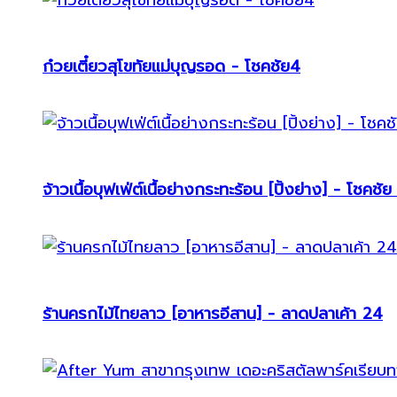
ก๋วยเตี๋ยวสุโขทัยแม่บุญรอด - โชคชัย4
จ้าวเนื้อบุฟเฟ่ต์เนื้อย่างกระทะร้อน [ปิ้งย่าง] - โชคชัย
ร้านครกไม้ไทยลาว [อาหารอีสาน] - ลาดปลาเค้า 24