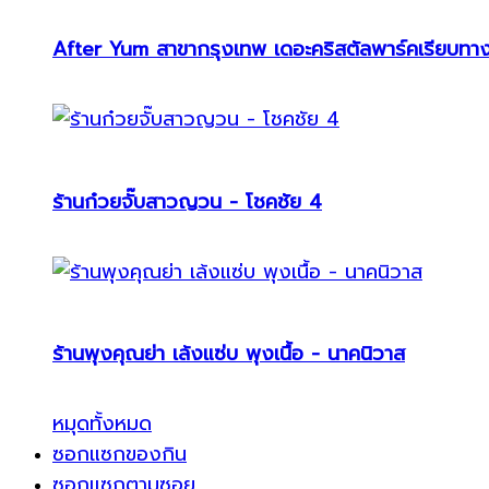
After Yum สาขากรุงเทพ เดอะคริสตัลพาร์คเรียบทา
ร้านก๋วยจั๊บสาวญวน - โชคชัย 4
ร้านพุงคุณย่า เล้งแซ่บ พุงเนื้อ - นาคนิวาส
หมุดทั้งหมด
ซอกแซกของกิน
ซอกแซกตามซอย