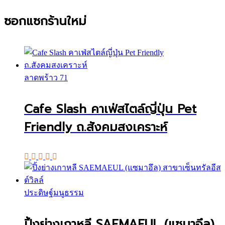
ซอกแซกร้านใหม่
ลาดพร้าว 71
Cafe Slash คาเฟ่สไตล์ญี่ปุ่น Pet
Friendly ถ.สังคมสงเคราะห์
ประดิษฐ์มนูธรรม
ปิ้งย่างเกาหลี SAEMAEUL (แซมาอึล)