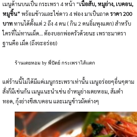
เมนูด้านบนเป็น กระเพรา 4 หน้า “
เนื้อสับ, หมูย่าง, เบคอน,
หมูชิ้น”
พร้อมข้าวและไข่ดาว 4 ฟอง มาเป็นถาด
ราคา 200
บาท
ทานได้ตั้งแต่ 2 ถึง 4 คน ( กิน 2 คนอิ่มพุงแตก) สำหรับ
ใครที่ไม่ทานเผ็ด… ต้องบอกพ่อครัวด้วยนะ เพราะมาตรา
ฐานคือ เผ็ด (ถึงจะอร่อย)
ร้านเตยหอม by พี่ปัตย์ กระเพราไส้แตก
แต่ร้านนี้ไม่ได้มีแค่เมนูกระเพราเท่านั้น เมนูอร่อยๆอื่นๆตาม
สั่งก็มีเช่นกัน เมนูแนะนำเช่น ยำหมูย่างเตยหอม, ส้มตำ
ทอด, กุ้งย่างชีสเบคอน และเมนูข้าวผัดต่างๆ