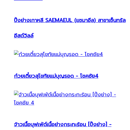
ปิ้งย่างเกาหลี SAEMAEUL (แซมาอึล) สาขาเซ็นทรัล
อีสต์วิลล์
ก๋วยเตี๋ยวสุโขทัยแม่บุญรอด - โชคชัย4
จ้าวเนื้อบุฟเฟ่ต์เนื้อย่างกระทะร้อน [ปิ้งย่าง] -