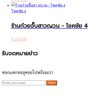
โชคชัย 4
ร้านก๋วยจั๊บสาวญวน - โชคชัย 4
รับจดหมายข่าว
ซอกแซกทะลุซอยไปพร้อมเรา
Send