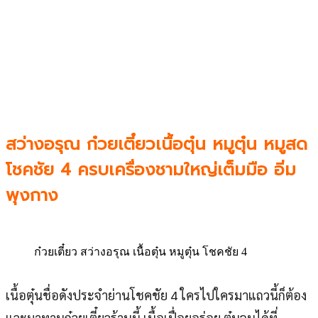
สว่างอรุณ ก๋วยเตี๋ยวเนื้อตุ๋น หมูตุ๋น หมูสด
โชคชัย 4 ครบเครื่องชามใหญ่เต็มมือ อิ่ม
พุงกาง
ก๋วยเตี๋ยว สว่างอรุณ เนื้อตุ๋น หมูตุ๋น โชคชัย 4
เนื้อตุ๋นชื่อดังประจำย่านโชคชัย 4 ใครไปใครมาแถวนี้ก็ต้อง
แวะมาทานก๋วยเตี๋ยวร้านนี้ เนื้อเปื่อยอร่อย ตุ๋นจนได้ที่