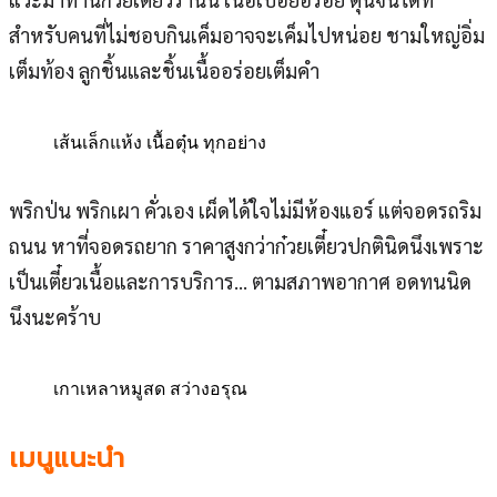
สำหรับคนที่ไม่ชอบกินเค็มอาจจะเค็มไปหน่อย ชามใหญ่อิ่ม
เต็มท้อง ลูกชิ้นและชิ้นเนื้ออร่อยเต็มคำ
เส้นเล็กแห้ง เนื้อตุ๋น ทุกอย่าง
พริกป่น พริกเผา คั่วเอง เผ็ดได้ใจไม่มีห้องแอร์ แต่จอดรถริม
ถนน หาที่จอดรถยาก ราคาสูงกว่าก๋วยเตี๋ยวปกตินิดนึงเพราะ
เป็นเตี๋ยวเนื้อและการบริการ… ตามสภาพอากาศ อดทนนิด
นึงนะคร้าบ
เกาเหลาหมูสด สว่างอรุณ
เมนูแนะนำ