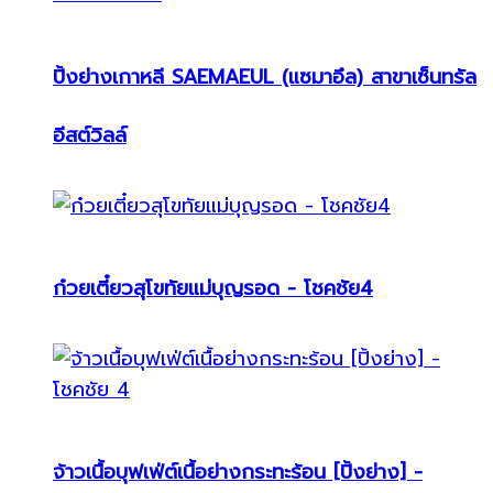
ปิ้งย่างเกาหลี SAEMAEUL (แซมาอึล) สาขาเซ็นทรัล
อีสต์วิลล์
ก๋วยเตี๋ยวสุโขทัยแม่บุญรอด - โชคชัย4
จ้าวเนื้อบุฟเฟ่ต์เนื้อย่างกระทะร้อน [ปิ้งย่าง] -