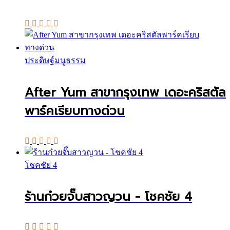
ประดิษฐ์มนูธรรม
After Yum สาขากรุงเทพ เดอะคริสตัล
พาร์คเรียบทางด่วน
โชคชัย 4
ร้านก๋วยจั๊บสาวญวน - โชคชัย 4