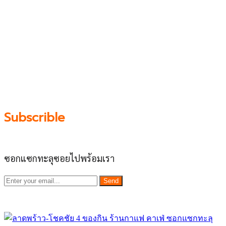
บน “พื้นที่จตุรัสเศรษฐกิจ” ได้แก่บริเวณ ลาดพร้าว 71,
โชคชัย 4, ลาดพร้าว-วังหิน, สุคนธสวัสดิ์, เสนานิคม และ
ประดิษฐ์มนูธรรม ที่รวบรวมร้านอาหารและบริการต่างๆใน
ย่านนี้ในที่เดียว โดยทีมงานคลุกคลีอยู่ในย่านนี้มากว่า 10 ปี
ทำให้เราซอกซอนจน
“รู้ทะลุซอย”
และขอเป็นส่วนช่วย
ผลัดดันให้เป็น “พื้นที่เศรฐกิจชุมชน” อย่างยั่งยืน
Subscrible
ซอกแซกทะลุซอยไปพร้อมเรา
Send