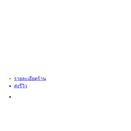
รายละเอียดร้าน
ส่งรีวิว
เว็บไซต์ www.ladprao71.com เป็นชุมชนออนไลน์