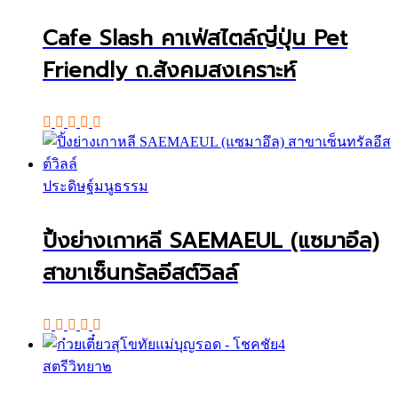
Cafe Slash คาเฟ่สไตล์ญี่ปุ่น Pet
Friendly ถ.สังคมสงเคราะห์
ประดิษฐ์มนูธรรม
ปิ้งย่างเกาหลี SAEMAEUL (แซมาอึล)
สาขาเซ็นทรัลอีสต์วิลล์
สตรีวิทยา๒