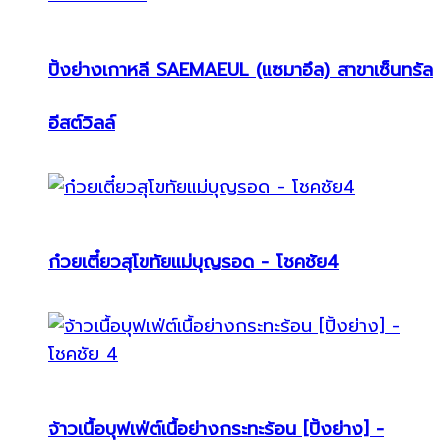
ปิ้งย่างเกาหลี SAEMAEUL (แซมาอึล) สาขาเซ็นทรัล
อีสต์วิลล์
ก๋วยเตี๋ยวสุโขทัยแม่บุญรอด - โชคชัย4
จ้าวเนื้อบุฟเฟ่ต์เนื้อย่างกระทะร้อน [ปิ้งย่าง] -