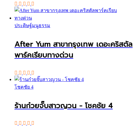
ประดิษฐ์มนูธรรม
After Yum สาขากรุงเทพ เดอะคริสตัล
พาร์คเรียบทางด่วน
โชคชัย 4
ร้านก๋วยจั๊บสาวญวน - โชคชัย 4