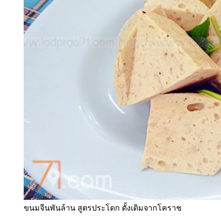
ขนมจีนพันล้าน สูตรประโดก ดั้งเดิมจากโคราช