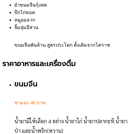
ยำขนมจีนกุ้งสด
ปีกไก่ทอด
หมูยอลวก
จิ้มจุ่มอีสาน
ขนมจีนพันล้าน สูตรประโดก ดั้งเดิมจากโคราช
ราคาอาหารและเครื่องดื่ม
ขนมจีน
ชามละ 40 บาท
น้ำยามีให้เลือก 4 อย่าง น้ำยาไก่ น้ำยาปลากะทิ น้ำยา
ป่า และน้ำพริก(หวาน)