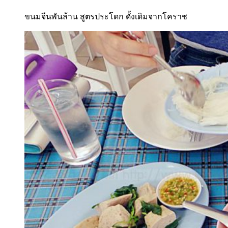
ขนมจีนพันล้าน สูตรประโดก ดั้งเดิมจากโคราช