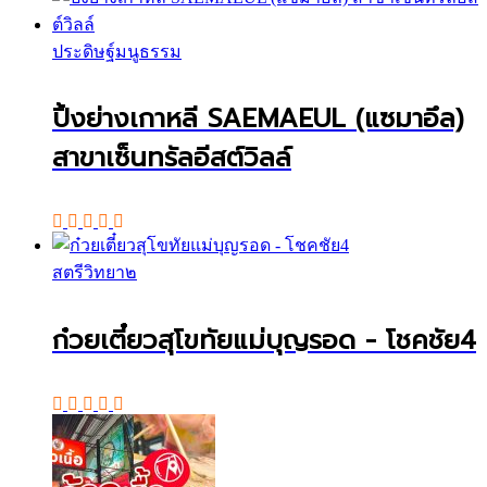
ประดิษฐ์มนูธรรม
ปิ้งย่างเกาหลี SAEMAEUL (แซมาอึล)
สาขาเซ็นทรัลอีสต์วิลล์
สตรีวิทยา๒
ก๋วยเตี๋ยวสุโขทัยแม่บุญรอด - โชคชัย4