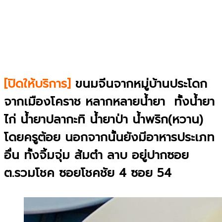
[ปิดให้บริการ]
ขนมจีนจากหมู่บ้านประโดก
จากเมืองโคราช หลากหลายน้ำยา ทั้งน้ำยา
ไก่ น้ำยาปลากะทิ น้ำยาป่า น้ำพริก(หวาน)
โดยครูต้อย นอกจากนั้นยังมีอาหารประเภท
อื่น ทั้งจิ้มจุ่ม ส้มตำ ลาบ อยู่ปากซอย
ต.รวมโชค ซอยโชคชัย 4 ซอย 54