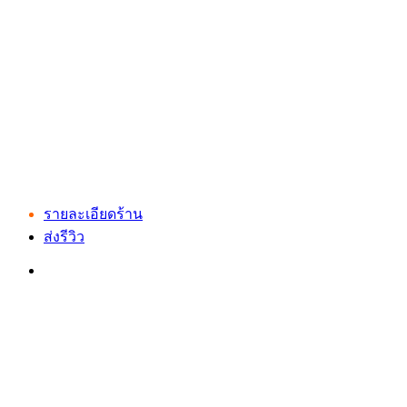
รายละเอียดร้าน
ส่งรีวิว
เว็บไซต์ www.ladprao71.com เป็นชุมชนออนไลน์
บน “พื้นที่จตุรัสเศรษฐกิจ” ได้แก่บริเวณ ลาดพร้าว 71,