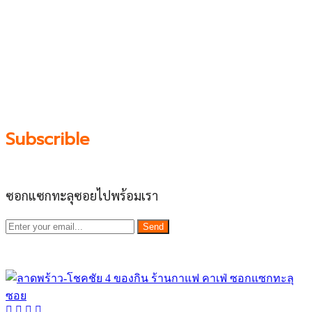
โชคชัย 4, ลาดพร้าว-วังหิน, สุคนธสวัสดิ์, เสนานิคม และ
ประดิษฐ์มนูธรรม ที่รวบรวมร้านอาหารและบริการต่างๆใน
ย่านนี้ในที่เดียว โดยทีมงานคลุกคลีอยู่ในย่านนี้มากว่า 10 ปี
ทำให้เราซอกซอนจน
“รู้ทะลุซอย”
และขอเป็นส่วนช่วย
ผลัดดันให้เป็น “พื้นที่เศรฐกิจชุมชน” อย่างยั่งยืน
Subscrible
ซอกแซกทะลุซอยไปพร้อมเรา
Send