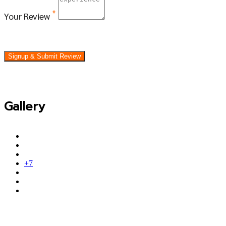
*
Your Review
Signup & Submit Review
Gallery
+7