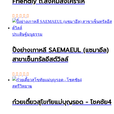
Friendly ถ.สังคมสงเคราะห์
ประดิษฐ์มนูธรรม
ปิ้งย่างเกาหลี SAEMAEUL (แซมาอึล)
สาขาเซ็นทรัลอีสต์วิลล์
สตรีวิทยา๒
ก๋วยเตี๋ยวสุโขทัยแม่บุญรอด - โชคชัย4