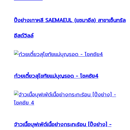
ปิ้งย่างเกาหลี SAEMAEUL (แซมาอึล) สาขาเซ็นทรัล
อีสต์วิลล์
ก๋วยเตี๋ยวสุโขทัยแม่บุญรอด - โชคชัย4
จ้าวเนื้อบุฟเฟ่ต์เนื้อย่างกระทะร้อน [ปิ้งย่าง] -