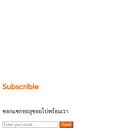
เว็บไซต์ www.ladprao71.com เป็นชุมชนออนไลน์
บน “พื้นที่จตุรัสเศรษฐกิจ” ได้แก่บริเวณ ลาดพร้าว 71,
โชคชัย 4, ลาดพร้าว-วังหิน, สุคนธสวัสดิ์, เสนานิคม และ
ประดิษฐ์มนูธรรม ที่รวบรวมร้านอาหารและบริการต่างๆใน
ย่านนี้ในที่เดียว โดยทีมงานคลุกคลีอยู่ในย่านนี้มากว่า 10 ปี
ทำให้เราซอกซอนจน
“รู้ทะลุซอย”
และขอเป็นส่วนช่วย
ผลัดดันให้เป็น “พื้นที่เศรฐกิจชุมชน” อย่างยั่งยืน
Subscrible
ซอกแซกทะลุซอยไปพร้อมเรา
Send