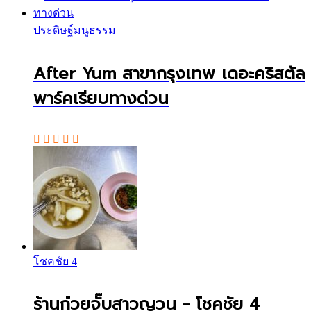
ประดิษฐ์มนูธรรม
After Yum สาขากรุงเทพ เดอะคริสตัล
พาร์คเรียบทางด่วน
โชคชัย 4
ร้านก๋วยจั๊บสาวญวน - โชคชัย 4