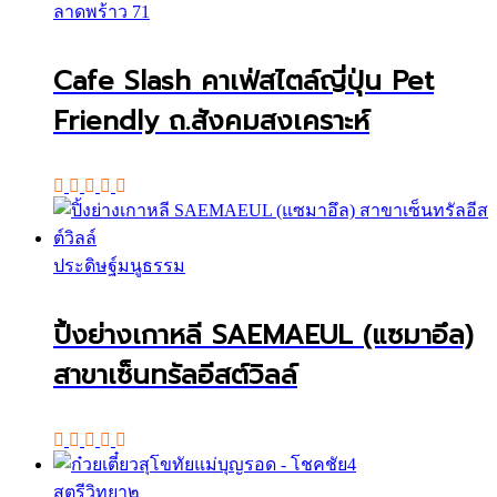
ลาดพร้าว 71
Cafe Slash คาเฟ่สไตล์ญี่ปุ่น Pet
Friendly ถ.สังคมสงเคราะห์
ประดิษฐ์มนูธรรม
ปิ้งย่างเกาหลี SAEMAEUL (แซมาอึล)
สาขาเซ็นทรัลอีสต์วิลล์
สตรีวิทยา๒