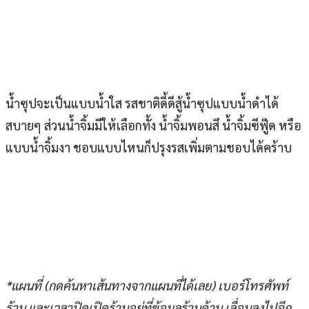
น้ำซุปจะเป็นแบบน้ำใส รสชาติดี้ดีสู้น้ำซุปแบบน้ำดำได้
สบายๆ ส่วนน้ำจิ้มมีให้เลือกทั้ง น้ำจิ้มพอนสึ น้ำจิ้มซีฟู๊ด หรือ
แบบน้ำจิ้มงา ชอบแบบไหนก็ปรุงรสเพิ่มตามชอบได้คร้าบ
*แผนที่ (กดค้นหาเส้นทางจากแผนที่ได้เลย) เบอร์โทรศัพท์
ร้าน และเวลาปิดเปิดร้านอยู่ที่ข้อมูลร้านด้าน เลื่อนลงไปอีก