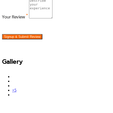
*
Your Review
Signup & Submit Review
Gallery
+5