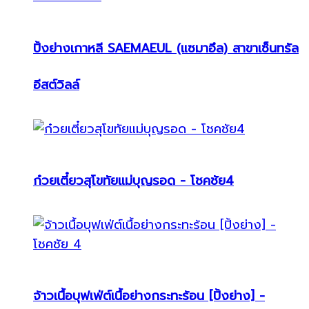
ปิ้งย่างเกาหลี SAEMAEUL (แซมาอึล) สาขาเซ็นทรัล
อีสต์วิลล์
ก๋วยเตี๋ยวสุโขทัยแม่บุญรอด - โชคชัย4
จ้าวเนื้อบุฟเฟ่ต์เนื้อย่างกระทะร้อน [ปิ้งย่าง] -