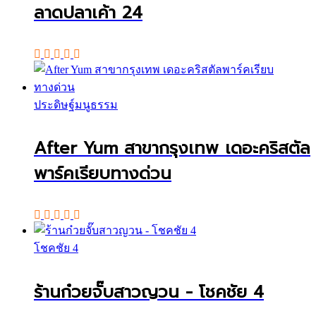
ลาดปลาเค้า 24
ประดิษฐ์มนูธรรม
After Yum สาขากรุงเทพ เดอะคริสตัล
พาร์คเรียบทางด่วน
โชคชัย 4
ร้านก๋วยจั๊บสาวญวน - โชคชัย 4