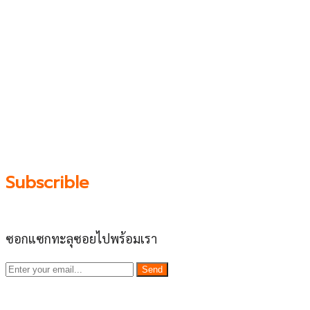
เว็บไซต์ www.ladprao71.com เป็นชุมชนออนไลน์
บน “พื้นที่จตุรัสเศรษฐกิจ” ได้แก่บริเวณ ลาดพร้าว 71,
โชคชัย 4, ลาดพร้าว-วังหิน, สุคนธสวัสดิ์, เสนานิคม และ
ประดิษฐ์มนูธรรม ที่รวบรวมร้านอาหารและบริการต่างๆใน
ย่านนี้ในที่เดียว โดยทีมงานคลุกคลีอยู่ในย่านนี้มากว่า 10 ปี
ทำให้เราซอกซอนจน
“รู้ทะลุซอย”
และขอเป็นส่วนช่วย
ผลัดดันให้เป็น “พื้นที่เศรฐกิจชุมชน” อย่างยั่งยืน
Subscrible
ซอกแซกทะลุซอยไปพร้อมเรา
Send