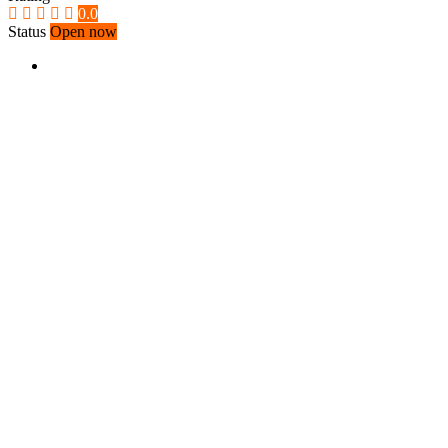
0.0
Status
Open now