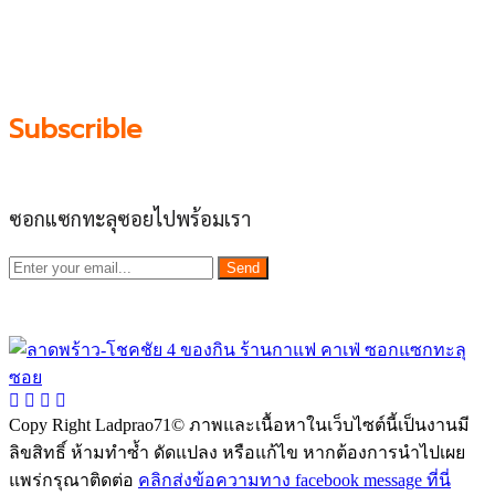
ทำให้เราซอกซอนจน
“รู้ทะลุซอย”
และขอเป็นส่วนช่วย
ผลัดดันให้เป็น “พื้นที่เศรฐกิจชุมชน” อย่างยั่งยืน
Subscrible
ซอกแซกทะลุซอยไปพร้อมเรา
Send
Copy Right Ladprao71© ภาพและเนื้อหาในเว็บไซต์นี้เป็นงานมี
ลิขสิทธิ์ ห้ามทำซ้ำ ดัดแปลง หรือแก้ไข หากต้องการนำไปเผย
แพร่กรุณาติดต่อ
คลิกส่งข้อความทาง facebook message ที่นี่