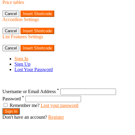
Price tables
Cancel
Insert Shortcode
Accordion Settings
Cancel
Insert Shortcode
List Features Settings
Cancel
Insert Shortcode
Sign In
Sign Up
Lost Your Password
*
Username or Email Address
*
Password
Remember me?
Lost your password
Sign In
Don't have an account?
Register