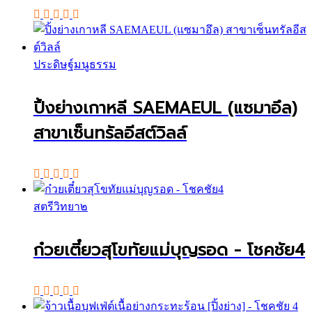
ประดิษฐ์มนูธรรม
ปิ้งย่างเกาหลี SAEMAEUL (แซมาอึล)
สาขาเซ็นทรัลอีสต์วิลล์
สตรีวิทยา๒
ก๋วยเตี๋ยวสุโขทัยแม่บุญรอด - โชคชัย4