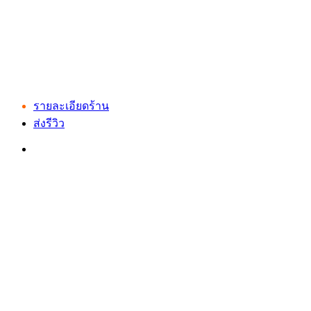
รายละเอียดร้าน
ส่งรีวิว
เว็บไซต์ www.ladprao71.com เป็นชุมชนออนไลน์
บน “พื้นที่จตุรัสเศรษฐกิจ” ได้แก่บริเวณ ลาดพร้าว 71,
โชคชัย 4, ลาดพร้าว-วังหิน, สุคนธสวัสดิ์, เสนานิคม และ
ประดิษฐ์มนูธรรม ที่รวบรวมร้านอาหารและบริการต่างๆใน
ย่านนี้ในที่เดียว โดยทีมงานคลุกคลีอยู่ในย่านนี้มากว่า 10 ปี