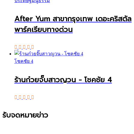
ประดิษฐ์มนูธรรม
After Yum สาขากรุงเทพ เดอะคริสตัล
พาร์คเรียบทางด่วน
โชคชัย 4
ร้านก๋วยจั๊บสาวญวน - โชคชัย 4
รับจดหมายข่าว