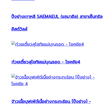
ปิ้งย่างเกาหลี SAEMAEUL (แซมาอึล) สาขาเซ็นทรัล
อีสต์วิลล์
ก๋วยเตี๋ยวสุโขทัยแม่บุญรอด - โชคชัย4
จ้าวเนื้อบุฟเฟ่ต์เนื้อย่างกระทะร้อน [ปิ้งย่าง] -