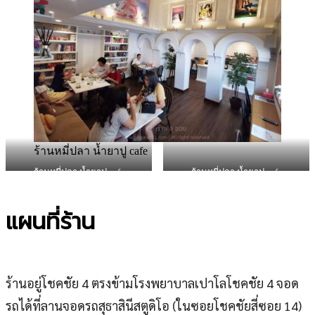
ร้านหมี่ปลา น้ำยาปู cafe
ร้านหมี่ปลา น้ำยาปู cafe
ร้านหมี่ปลา น้ำยาปู cafe
แผนที่ร้าน
ร้านอยู่โชคชัย 4 ตรงข้ามโรงพยาบาลเปาโลโชคชัย 4 จอด
รถได้ที่ลานจอดรถสุธาสินีสตูดิโอ (ในซอยโชคชัยสี่ซอย​ 14​)