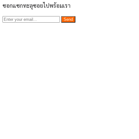
ซอกแซกทะลุซอยไปพร้อมเรา
Send