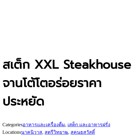
สเต็ก XXL Steakhouse
จานโต้โตอร่อยราคา
ประหยัด
Categories
อาหารและเครื่องดื่ม
,
เสต็ก และอาหารฝรั่ง
Locations
นาคนิวาส
,
สตรีวิทยา๒
,
สุคนธสวัสดิ์