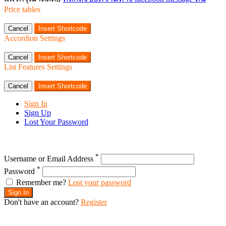
Price tables
Cancel
Insert Shortcode
Accordion Settings
Cancel
Insert Shortcode
List Features Settings
Cancel
Insert Shortcode
Sign In
Sign Up
Lost Your Password
*
Username or Email Address
*
Password
Remember me?
Lost your password
Sign In
Don't have an account?
Register