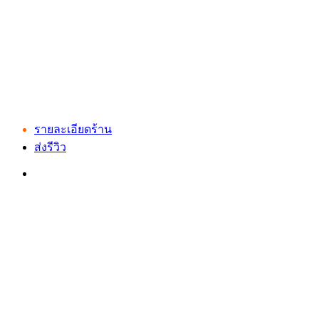
รายละเอียดร้าน
ส่งรีวิว
เว็บไซต์ www.ladprao71.com เป็นชุมชนออนไลน์
บน “พื้นที่จตุรัสเศรษฐกิจ” ได้แก่บริเวณ ลาดพร้าว 71,
โชคชัย 4, ลาดพร้าว-วังหิน, สุคนธสวัสดิ์, เสนานิคม และ
ประดิษฐ์มนูธรรม ที่รวบรวมร้านอาหารและบริการต่างๆใน