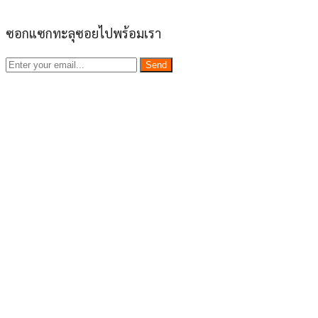
ซอกแซกทะลุซอยไปพร้อมเรา
Send