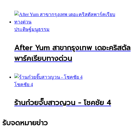
ประดิษฐ์มนูธรรม
After Yum สาขากรุงเทพ เดอะคริสตัล
พาร์คเรียบทางด่วน
โชคชัย 4
ร้านก๋วยจั๊บสาวญวน - โชคชัย 4
รับจดหมายข่าว