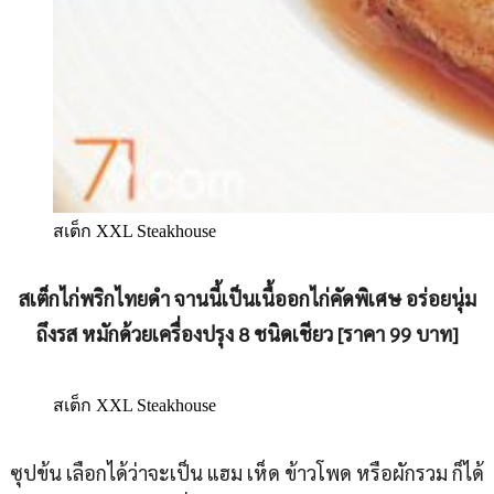
สเต็ก XXL Steakhouse
สเต็กไก่พริกไทยดำ จานนี้เป็นเนื้ออกไก่คัดพิเศษ อร่อยนุ่ม
ถึงรส หมักด้วยเครื่องปรุง 8 ชนิดเชียว [ราคา 99 บาท]
สเต็ก XXL Steakhouse
ซุปข้น เลือกได้ว่าจะเป็น แฮม เห็ด ข้าวโพด หรือผักรวม ก็ได้