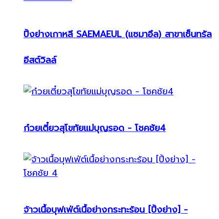
ปิ้งย่างเกาหลี SAEMAEUL (แซมาอึล) สาขาเซ็นทรัล
อีสต์วิลล์
ก๋วยเตี๋ยวสุโขทัยแม่บุญรอด - โชคชัย4
จ้าวเนื้อบุฟเฟ่ต์เนื้อย่างกระทะร้อน [ปิ้งย่าง] -