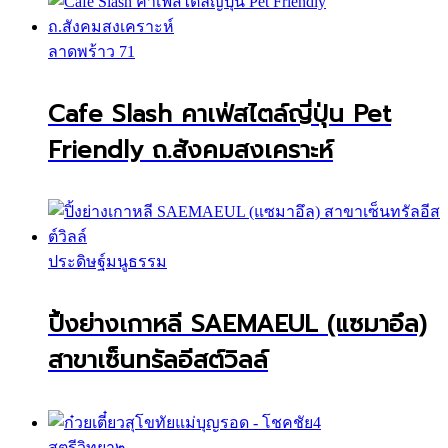
ลาดพร้าว 71
Cafe Slash คาเฟ่สไตล์ญี่ปุ่น Pet
Friendly ถ.สังคมสงเคราะห์
ประดิษฐ์มนูธรรม
ปิ้งย่างเกาหลี SAEMAEUL (แซมาอึล)
สาขาเซ็นทรัลอีสต์วิลล์
สตรีวิทยา๒