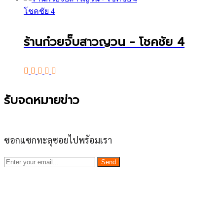
โชคชัย 4
ร้านก๋วยจั๊บสาวญวน - โชคชัย 4
รับจดหมายข่าว
ซอกแซกทะลุซอยไปพร้อมเรา
Send