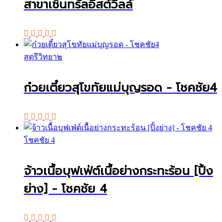
สาขาเซ็นทรัลอีสต์วิลล์
สตรีวิทยา๒
ก๋วยเตี๋ยวสุโขทัยแม่บุญรอด - โชคชัย4
โชคชัย 4
จ้าวเนื้อบุฟเฟ่ต์เนื้อย่างกระทะร้อน [ปิ้ง
ย่าง] - โชคชัย 4