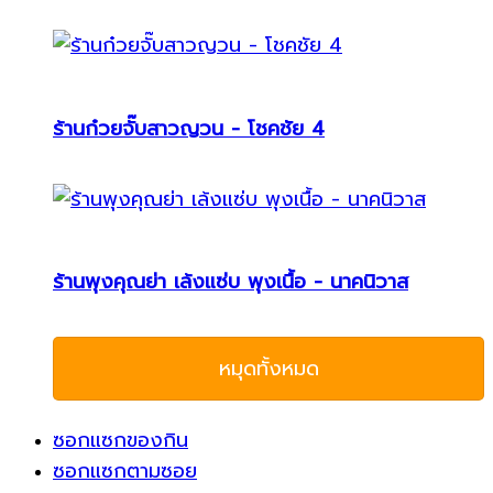
ร้านก๋วยจั๊บสาวญวน - โชคชัย 4
ร้านพุงคุณย่า เล้งแซ่บ พุงเนื้อ - นาคนิวาส
หมุดทั้งหมด
ซอกแซกของกิน
ซอกแซกตามซอย