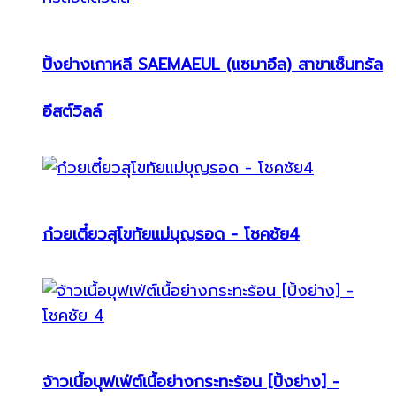
ปิ้งย่างเกาหลี SAEMAEUL (แซมาอึล) สาขาเซ็นทรัล
อีสต์วิลล์
ก๋วยเตี๋ยวสุโขทัยแม่บุญรอด - โชคชัย4
จ้าวเนื้อบุฟเฟ่ต์เนื้อย่างกระทะร้อน [ปิ้งย่าง] -