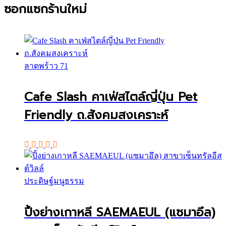
ซอกแซกร้านใหม่
ลาดพร้าว 71
Cafe Slash คาเฟ่สไตล์ญี่ปุ่น Pet
Friendly ถ.สังคมสงเคราะห์
ประดิษฐ์มนูธรรม
ปิ้งย่างเกาหลี SAEMAEUL (แซมาอึล)