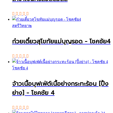
สตรีวิทยา๒
ก๋วยเตี๋ยวสุโขทัยแม่บุญรอด - โชคชัย4
โชคชัย 4
จ้าวเนื้อบุฟเฟ่ต์เนื้อย่างกระทะร้อน [ปิ้ง
ย่าง] - โชคชัย 4