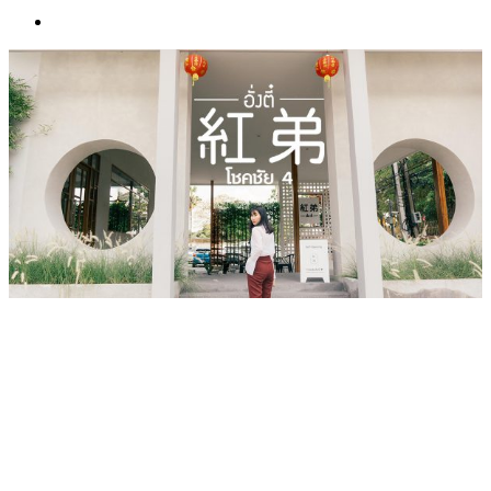
เว็บไซต์ www.ladprao71.com เป็นชุมชนออนไลน์
บน “พื้นที่จตุรัสเศรษฐกิจ” ได้แก่บริเวณ ลาดพร้าว 71,
โชคชัย 4, ลาดพร้าว-วังหิน, สุคนธสวัสดิ์, เสนานิคม และ
ประดิษฐ์มนูธรรม ที่รวบรวมร้านอาหารและบริการต่างๆใน