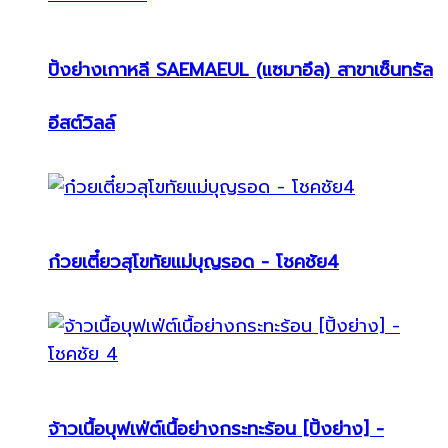
ปิ้งย่างเกาหลี SAEMAEUL (แซมาอึล) สาขาเซ็นทรัล
อีสต์วิลล์
ก๋วยเตี๋ยวสุโขทัยแม่บุญรอด - โชคชัย4
จ้าวเนื้อบุฟเฟ่ต์เนื้อย่างกระทะร้อน [ปิ้งย่าง] -