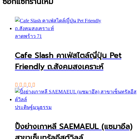
ซอกแซกร้านใหม่
ลาดพร้าว 71
Cafe Slash คาเฟ่สไตล์ญี่ปุ่น Pet
Friendly ถ.สังคมสงเคราะห์
ประดิษฐ์มนูธรรม
ปิ้งย่างเกาหลี SAEMAEUL (แซมาอึล)
สาขาเซ็นทรัลอีสต์วิลล์