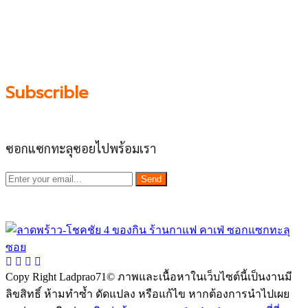
ย่านนี้ในที่เดียว โดยทีมงานคลุกคลีอยู่ในย่านนี้มากว่า 10 ปี
ทำให้เราซอกซอนจน
“รู้ทะลุซอย”
และขอเป็นส่วนช่วย
ผลัดดันให้เป็น “พื้นที่เศรฐกิจชุมชน” อย่างยั่งยืน
Subscrible
ซอกแซกทะลุซอยไปพร้อมเรา
Send
Copy Right Ladprao71© ภาพและเนื้อหาในเว็บไซต์นี้เป็นงานมี
ลิขสิทธิ์ ห้ามทำซ้ำ ดัดแปลง หรือแก้ไข หากต้องการนำไปเผย