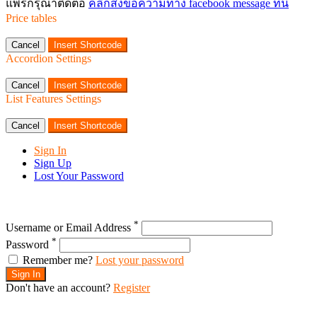
แพร่กรุณาติดต่อ
คลิกส่งข้อความทาง facebook message ที่นี่
Price tables
Cancel
Insert Shortcode
Accordion Settings
Cancel
Insert Shortcode
List Features Settings
Cancel
Insert Shortcode
Sign In
Sign Up
Lost Your Password
*
Username or Email Address
*
Password
Remember me?
Lost your password
Sign In
Don't have an account?
Register