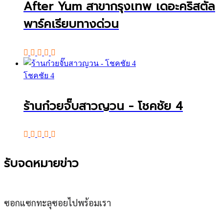
After Yum สาขากรุงเทพ เดอะคริสตัล
พาร์คเรียบทางด่วน
โชคชัย 4
ร้านก๋วยจั๊บสาวญวน - โชคชัย 4
รับจดหมายข่าว
ซอกแซกทะลุซอยไปพร้อมเรา