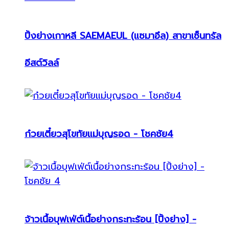
ปิ้งย่างเกาหลี SAEMAEUL (แซมาอึล) สาขาเซ็นทรัล
อีสต์วิลล์
ก๋วยเตี๋ยวสุโขทัยแม่บุญรอด - โชคชัย4
จ้าวเนื้อบุฟเฟ่ต์เนื้อย่างกระทะร้อน [ปิ้งย่าง] -