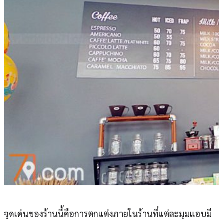
จุดเด่นของร้านนี้คือการตกแต่งภายในร้านที่แต่ละมุมแอบมี