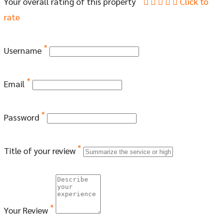
Your overall rating of this property
Click to
rate
*
Username
*
Email
*
Password
*
Title of your review
*
Your Review