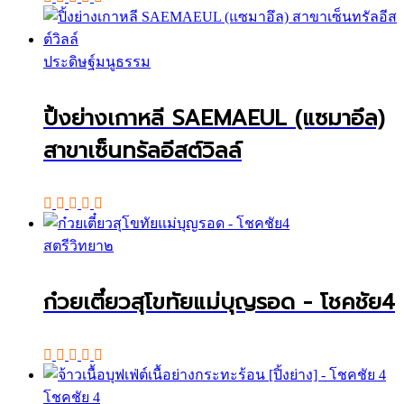
ประดิษฐ์มนูธรรม
ปิ้งย่างเกาหลี SAEMAEUL (แซมาอึล)
สาขาเซ็นทรัลอีสต์วิลล์
สตรีวิทยา๒
ก๋วยเตี๋ยวสุโขทัยแม่บุญรอด - โชคชัย4
โชคชัย 4