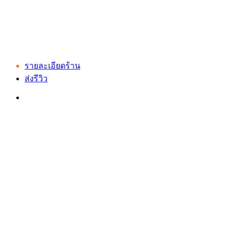
รายละเอียดร้าน
ส่งรีวิว
เว็บไซต์ www.ladprao71.com เป็นชุมชนออนไลน์
บน “พื้นที่จตุรัสเศรษฐกิจ” ได้แก่บริเวณ ลาดพร้าว 71,
โชคชัย 4, ลาดพร้าว-วังหิน, สุคนธสวัสดิ์, เสนานิคม และ
ประดิษฐ์มนูธรรม ที่รวบรวมร้านอาหารและบริการต่างๆใน
ย่านนี้ในที่เดียว โดยทีมงานคลุกคลีอยู่ในย่านนี้มากว่า 10 ปี
ทำให้เราซอกซอนจน
“รู้ทะลุซอย”
และขอเป็นส่วนช่วย