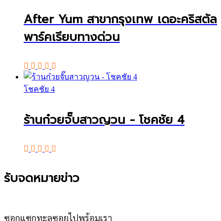
After Yum สาขากรุงเทพ เดอะคริสตัล
พาร์คเรียบทางด่วน
โชคชัย 4
ร้านก๋วยจั๊บสาวญวน - โชคชัย 4
รับจดหมายข่าว
ซอกแซกทะลุซอยไปพร้อมเรา