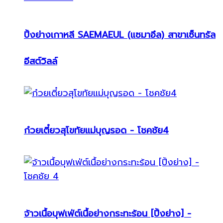
ปิ้งย่างเกาหลี SAEMAEUL (แซมาอึล) สาขาเซ็นทรัล
อีสต์วิลล์
ก๋วยเตี๋ยวสุโขทัยแม่บุญรอด - โชคชัย4
จ้าวเนื้อบุฟเฟ่ต์เนื้อย่างกระทะร้อน [ปิ้งย่าง] -