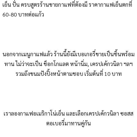
เย็น ปั่น ครบสูตรร้านขายกาแฟที่ต้องมี ราคากาแฟเย็นตกที่
60-80 บาทต่อแก้ว
นอกจากเมนูกาแฟแล้ว ร้านนี้ยังมีเบอเกอรี่ขายเป็นชิ้นพร้อม
ทาน ไม่ว่าจะเป็น ช็อกโกแลต หน้านิ่ม, เครปเค้กวนิลา ฯลฯ
รวมถึงขนมปังปิ้งหน้าตามชอบ เริ่มต้นที่ 10 บาท
เราลองกาแฟอเมริกาโน่เย็น และเลือกเครปเค้กวนิลา ซอสส
ตอเบอรี่มาทานคู่กัน