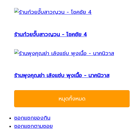
ร้านก๋วยจั๊บสาวญวน - โชคชัย 4
ร้านพุงคุณย่า เล้งแซ่บ พุงเนื้อ - นาคนิวาส
หมุดทั้งหมด
ซอกแซกของกิน
ซอกแซกตามซอย