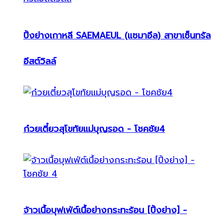
ปิ้งย่างเกาหลี SAEMAEUL (แซมาอึล) สาขาเซ็นทรัล
อีสต์วิลล์
ก๋วยเตี๋ยวสุโขทัยแม่บุญรอด - โชคชัย4
จ้าวเนื้อบุฟเฟ่ต์เนื้อย่างกระทะร้อน [ปิ้งย่าง] -