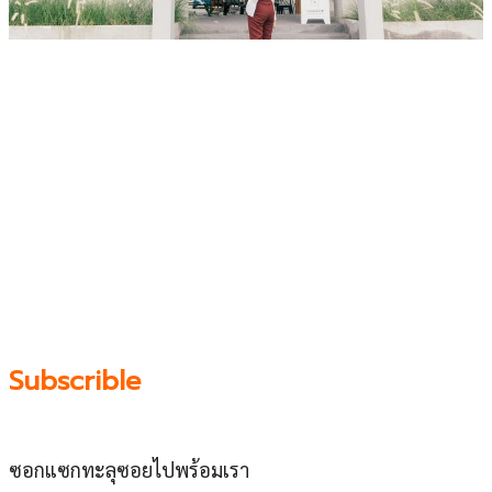
เว็บไซต์ www.ladprao71.com เป็นชุมชนออนไลน์
บน “พื้นที่จตุรัสเศรษฐกิจ” ได้แก่บริเวณ ลาดพร้าว 71,
โชคชัย 4, ลาดพร้าว-วังหิน, สุคนธสวัสดิ์, เสนานิคม และ
ประดิษฐ์มนูธรรม ที่รวบรวมร้านอาหารและบริการต่างๆใน
ย่านนี้ในที่เดียว โดยทีมงานคลุกคลีอยู่ในย่านนี้มากว่า 10 ปี
ทำให้เราซอกซอนจน
“รู้ทะลุซอย”
และขอเป็นส่วนช่วย
ผลัดดันให้เป็น “พื้นที่เศรฐกิจชุมชน” อย่างยั่งยืน
Subscrible
ซอกแซกทะลุซอยไปพร้อมเรา