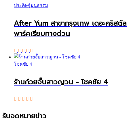
ประดิษฐ์มนูธรรม
After Yum สาขากรุงเทพ เดอะคริสตัล
พาร์คเรียบทางด่วน
โชคชัย 4
ร้านก๋วยจั๊บสาวญวน - โชคชัย 4
รับจดหมายข่าว