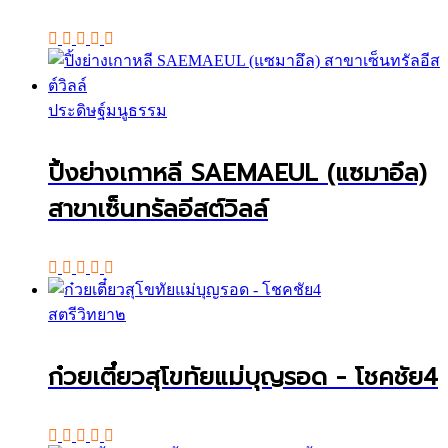
ประดิษฐ์มนูธรรม
ปิ้งย่างเกาหลี SAEMAEUL (แซมาอึล)
สาขาเซ็นทรัลอีสต์วิลล์
สตรีวิทยา๒
ก๋วยเตี๋ยวสุโขทัยแม่บุญรอด - โชคชัย4