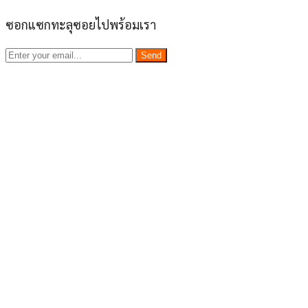
ซอกแซกทะลุซอยไปพร้อมเรา
Send