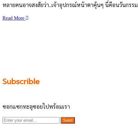
หลายคนอาจสงสัยว่า..เจ้าอุปกรณ์หน้าตาคุ้นๆ นี่คือนวันกรรม
Read More
เว็บไซต์ www.ladprao71.com เป็นชุมชนออนไลน์บน “พื้นที่จต
รวบรวมร้านอาหารและบริการต่างๆในย่านนี้ในที่เดียว โดยที
ชุมชน” อย่างยั่งยืน
Subscrible
ซอกแซกทะลุซอยไปพร้อมเรา
Send