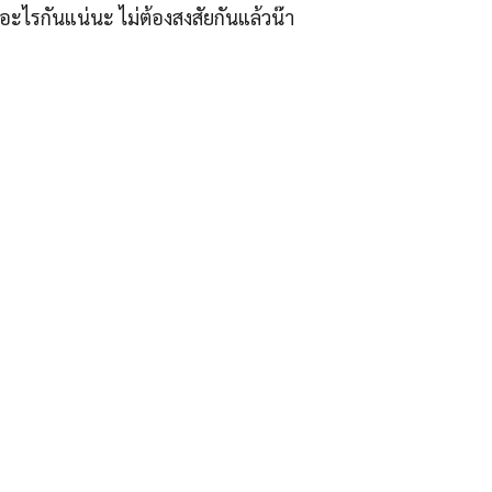
อะไรกันแน่นะ ไม่ต้องสงสัยกันแล้วน๊า
ุรัสเศรษฐกิจ” ได้แก่บริเวณ ลาดพร้าว 71, โชคชัย 4, ลาดพร้าว
มงานคลุกคลีอยู่ในย่านนี้มากว่า 10 ปี ทำให้เราซอกซอนจน
“รู