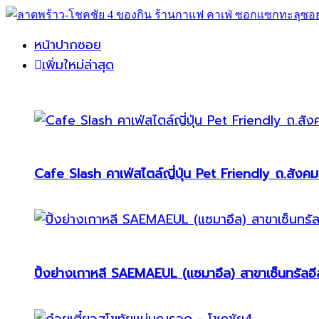
หน้าปากซอย
เพิ่มใหม่ล่าสุด
Cafe Slash คาเฟ่สไตล์ญี่ปุ่น Pet Friendly ถ.สังคม
ปิ้งย่างเกาหลี SAEMAEUL (แซมาอึล) สาขาเซ็นทรัลอีส