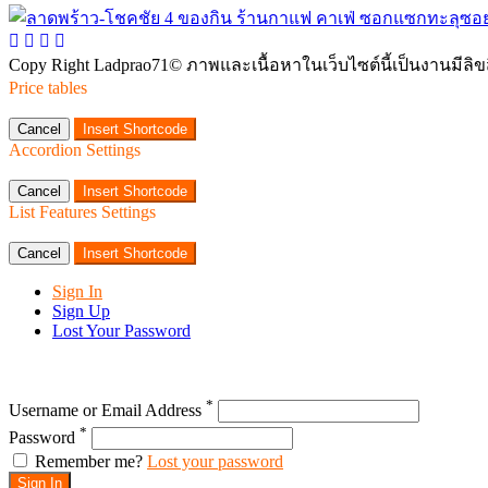
Copy Right Ladprao71© ภาพและเนื้อหาในเว็บไซต์นี้เป็นงานมีลิ
Price tables
Cancel
Insert Shortcode
Accordion Settings
Cancel
Insert Shortcode
List Features Settings
Cancel
Insert Shortcode
Sign In
Sign Up
Lost Your Password
*
Username or Email Address
*
Password
Remember me?
Lost your password
Sign In