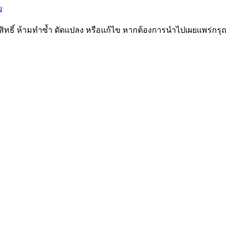
ขสิทธิ์ ห้ามทำซ้ำ ดัดแปลง หรือแก้ไข หากต้องการนำไปเผยแพร่กรุ