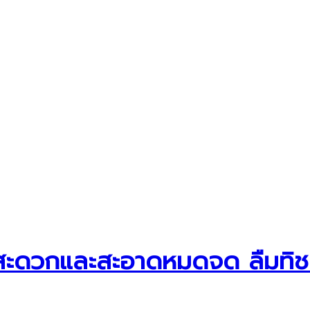
 สะดวกและสะอาดหมดจด ลืมทิชชู