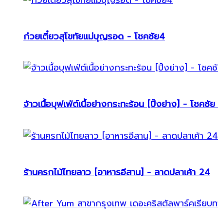
ก๋วยเตี๋ยวสุโขทัยแม่บุญรอด - โชคชัย4
จ้าวเนื้อบุฟเฟ่ต์เนื้อย่างกระทะร้อน [ปิ้งย่าง] - โชคชัย
ร้านครกไม้ไทยลาว [อาหารอีสาน] - ลาดปลาเค้า 24