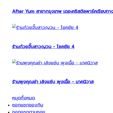
After Yum สาขากรุงเทพ เดอะคริสตัลพาร์คเรียบทา
ร้านก๋วยจั๊บสาวญวน - โชคชัย 4
ร้านพุงคุณย่า เล้งแซ่บ พุงเนื้อ - นาคนิวาส
หมุดทั้งหมด
ซอกแซกของกิน
ซอกแซกตามซอย