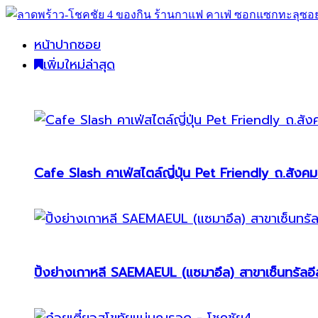
หน้าปากซอย
เพิ่มใหม่ล่าสุด
Cafe Slash คาเฟ่สไตล์ญี่ปุ่น Pet Friendly ถ.สังคม
ปิ้งย่างเกาหลี SAEMAEUL (แซมาอึล) สาขาเซ็นทรัลอีส