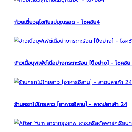
ก๋วยเตี๋ยวสุโขทัยแม่บุญรอด - โชคชัย4
จ้าวเนื้อบุฟเฟ่ต์เนื้อย่างกระทะร้อน [ปิ้งย่าง] - โชคชัย
ร้านครกไม้ไทยลาว [อาหารอีสาน] - ลาดปลาเค้า 24