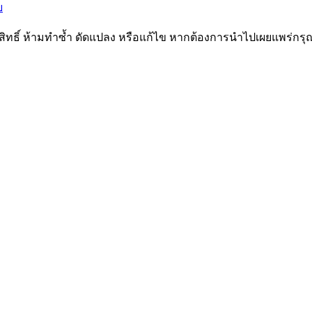
ขสิทธิ์ ห้ามทำซ้ำ ดัดแปลง หรือแก้ไข หากต้องการนำไปเผยแพร่กรุ