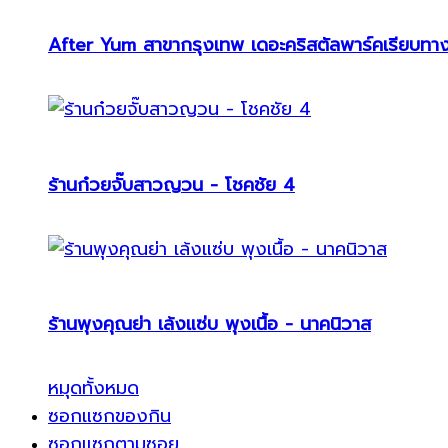
After Yum สาขากรุงเทพ เดอะคริสตัลพาร์คเรียบทา
ร้านก๋วยจั๊บสาวญวน - โชคชัย 4
ร้านพุงคุณย่า เล้งแซ่บ พุงเนื้อ - นาคนิวาส
หมุดทั้งหมด
ซอกแซกของกิน
ซอกแซกตามซอย