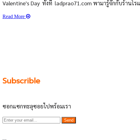
Valentine's Day ทั้งที ladprao71.com พามารู้จักกับร้านโรแ
Read More
เว็บไซต์ www.ladprao71.com เป็นชุมชนออนไลน์บน “พื้นที่จต
รวบรวมร้านอาหารและบริการต่างๆในย่านนี้ในที่เดียว โดยที
ชุมชน” อย่างยั่งยืน
Subscrible
ซอกแซกทะลุซอยไปพร้อมเรา
Send