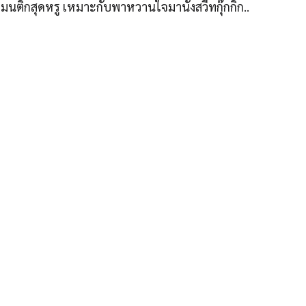
มนติกสุดหรู เหมาะกับพาหวานใจมานั่งสวีทกุ๊กกิ๊ก..
ุรัสเศรษฐกิจ” ได้แก่บริเวณ ลาดพร้าว 71, โชคชัย 4, ลาดพร้าว
มงานคลุกคลีอยู่ในย่านนี้มากว่า 10 ปี ทำให้เราซอกซอนจน
“รู