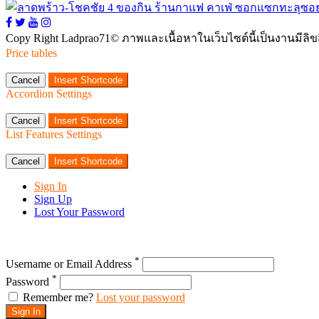
Copy Right Ladprao71© ภาพและเนื้อหาในเว็บไซต์นี้เป็นงานมีลิ
Price tables
Cancel
Insert Shortcode
Accordion Settings
Cancel
Insert Shortcode
List Features Settings
Cancel
Insert Shortcode
Sign In
Sign Up
Lost Your Password
*
Username or Email Address
*
Password
Remember me?
Lost your password
Sign In