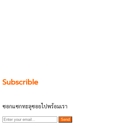
เว็บไซต์ www.ladprao71.com เป็นชุมชนออนไลน์
บน “พื้นที่จตุรัสเศรษฐกิจ” ได้แก่บริเวณ ลาดพร้าว 71,
โชคชัย 4, ลาดพร้าว-วังหิน, สุคนธสวัสดิ์, เสนานิคม และ
ประดิษฐ์มนูธรรม ที่รวบรวมร้านอาหารและบริการต่างๆใน
ย่านนี้ในที่เดียว โดยทีมงานคลุกคลีอยู่ในย่านนี้มากว่า 10 ปี
ทำให้เราซอกซอนจน
“รู้ทะลุซอย”
และขอเป็นส่วนช่วย
ผลัดดันให้เป็น “พื้นที่เศรฐกิจชุมชน” อย่างยั่งยืน
Subscrible
ซอกแซกทะลุซอยไปพร้อมเรา
Send