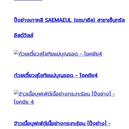
ปิ้งย่างเกาหลี SAEMAEUL (แซมาอึล) สาขาเซ็นทรัล
อีสต์วิลล์
ก๋วยเตี๋ยวสุโขทัยแม่บุญรอด - โชคชัย4
จ้าวเนื้อบุฟเฟ่ต์เนื้อย่างกระทะร้อน [ปิ้งย่าง] -