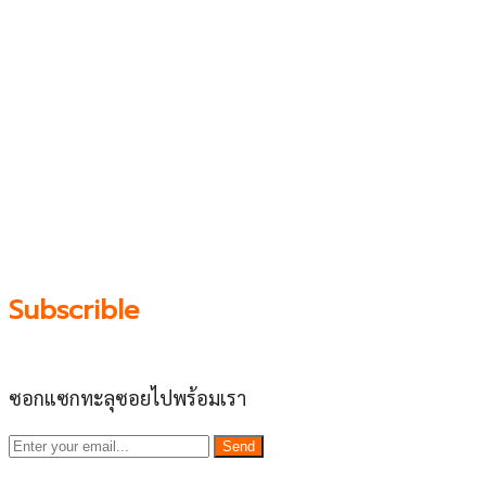
เว็บไซต์ www.ladprao71.com เป็นชุมชนออนไลน์
บน “พื้นที่จตุรัสเศรษฐกิจ” ได้แก่บริเวณ ลาดพร้าว 71,
โชคชัย 4, ลาดพร้าว-วังหิน, สุคนธสวัสดิ์, เสนานิคม และ
ประดิษฐ์มนูธรรม ที่รวบรวมร้านอาหารและบริการต่างๆใน
ย่านนี้ในที่เดียว โดยทีมงานคลุกคลีอยู่ในย่านนี้มากว่า 10 ปี
ทำให้เราซอกซอนจน
“รู้ทะลุซอย”
และขอเป็นส่วนช่วย
ผลัดดันให้เป็น “พื้นที่เศรฐกิจชุมชน” อย่างยั่งยืน
Subscrible
ซอกแซกทะลุซอยไปพร้อมเรา
Send