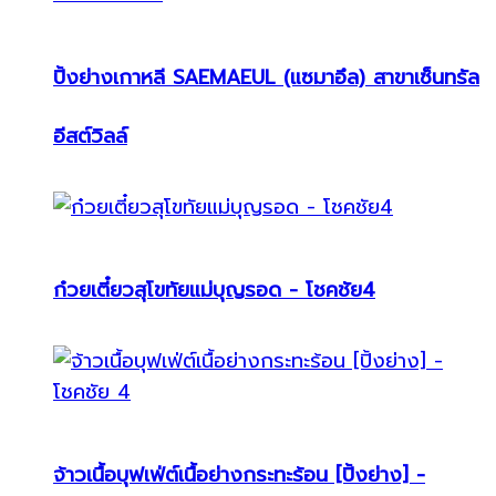
ปิ้งย่างเกาหลี SAEMAEUL (แซมาอึล) สาขาเซ็นทรัล
อีสต์วิลล์
ก๋วยเตี๋ยวสุโขทัยแม่บุญรอด - โชคชัย4
จ้าวเนื้อบุฟเฟ่ต์เนื้อย่างกระทะร้อน [ปิ้งย่าง] -