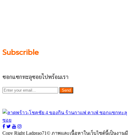
ประดิษฐ์มนูธรรม ที่รวบรวมร้านอาหารและบริการต่างๆใน
ย่านนี้ในที่เดียว โดยทีมงานคลุกคลีอยู่ในย่านนี้มากว่า 10 ปี
ทำให้เราซอกซอนจน
“รู้ทะลุซอย”
และขอเป็นส่วนช่วย
ผลัดดันให้เป็น “พื้นที่เศรฐกิจชุมชน” อย่างยั่งยืน
Subscrible
ซอกแซกทะลุซอยไปพร้อมเรา
Send
Copy Right Ladprao71© ภาพและเนื้อหาในเว็บไซต์นี้เป็นงานมี