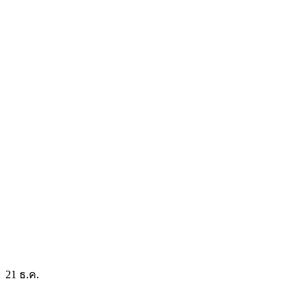
21
ธ.ค.