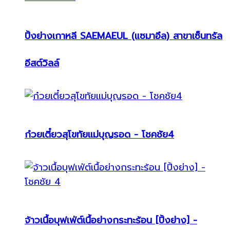
ปิ้งย่างเกาหลี SAEMAEUL (แซมาอึล) สาขาเซ็นทรัล
อีสต์วิลล์
ก๋วยเตี๋ยวสุโขทัยแม่บุญรอด - โชคชัย4
จ้าวเนื้อบุฟเฟ่ต์เนื้อย่างกระทะร้อน [ปิ้งย่าง] -