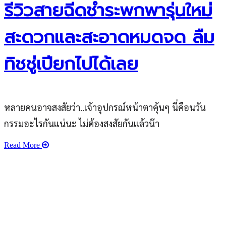
รีวิวสายฉีดชำระพกพารุ่นใหม่
สะดวกและสะอาดหมดจด ลืม
ทิชชู่เปียกไปได้เลย
หลายคนอาจสงสัยว่า..เจ้าอุปกรณ์หน้าตาคุ้นๆ นี่คือนวัน
กรรมอะไรกันแน่นะ ไม่ต้องสงสัยกันแล้วน๊า
Read More
เว็บไซต์ www.ladprao71.com เป็นชุมชนออนไลน์
บน “พื้นที่จตุรัสเศรษฐกิจ” ได้แก่บริเวณ ลาดพร้าว 71,
โชคชัย 4, ลาดพร้าว-วังหิน, สุคนธสวัสดิ์, เสนานิคม และ