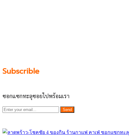
บน “พื้นที่จตุรัสเศรษฐกิจ” ได้แก่บริเวณ ลาดพร้าว 71,
โชคชัย 4, ลาดพร้าว-วังหิน, สุคนธสวัสดิ์, เสนานิคม และ
ประดิษฐ์มนูธรรม ที่รวบรวมร้านอาหารและบริการต่างๆใน
ย่านนี้ในที่เดียว โดยทีมงานคลุกคลีอยู่ในย่านนี้มากว่า 10 ปี
ทำให้เราซอกซอนจน
“รู้ทะลุซอย”
และขอเป็นส่วนช่วย
ผลัดดันให้เป็น “พื้นที่เศรฐกิจชุมชน” อย่างยั่งยืน
Subscrible
ซอกแซกทะลุซอยไปพร้อมเรา
Send