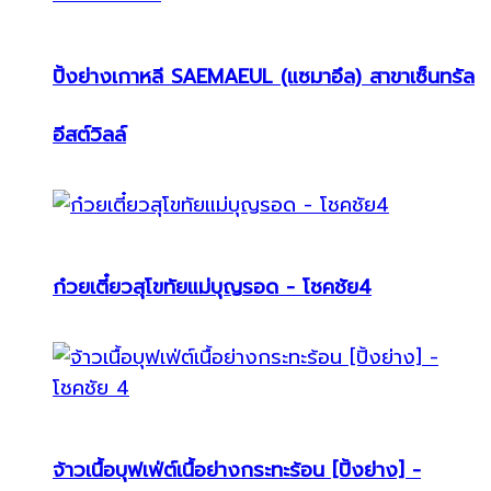
ปิ้งย่างเกาหลี SAEMAEUL (แซมาอึล) สาขาเซ็นทรัล
อีสต์วิลล์
ก๋วยเตี๋ยวสุโขทัยแม่บุญรอด - โชคชัย4
จ้าวเนื้อบุฟเฟ่ต์เนื้อย่างกระทะร้อน [ปิ้งย่าง] -