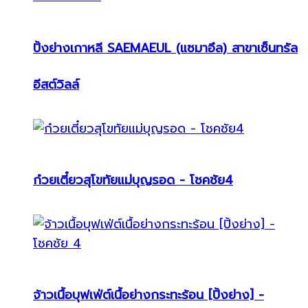
ปิ้งย่างเกาหลี SAEMAEUL (แซมาอึล) สาขาเซ็นทรัล
อีสต์วิลล์
ก๋วยเตี๋ยวสุโขทัยแม่บุญรอด - โชคชัย4
จ้าวเนื้อบุฟเฟ่ต์เนื้อย่างกระทะร้อน [ปิ้งย่าง] -