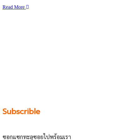
Read More
เว็บไซต์ www.ladprao71.com เป็นชุมชนออนไลน์
บน “พื้นที่จตุรัสเศรษฐกิจ” ได้แก่บริเวณ ลาดพร้าว 71,
โชคชัย 4, ลาดพร้าว-วังหิน, สุคนธสวัสดิ์, เสนานิคม และ
ประดิษฐ์มนูธรรม ที่รวบรวมร้านอาหารและบริการต่างๆใน
ย่านนี้ในที่เดียว โดยทีมงานคลุกคลีอยู่ในย่านนี้มากว่า 10 ปี
ทำให้เราซอกซอนจน
“รู้ทะลุซอย”
และขอเป็นส่วนช่วย
ผลัดดันให้เป็น “พื้นที่เศรฐกิจชุมชน” อย่างยั่งยืน
Subscrible
ซอกแซกทะลุซอยไปพร้อมเรา