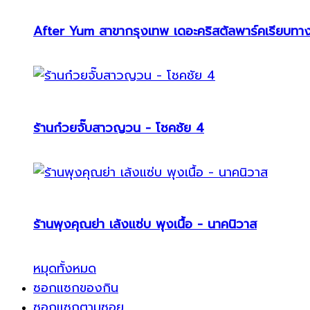
After Yum สาขากรุงเทพ เดอะคริสตัลพาร์คเรียบทา
ร้านก๋วยจั๊บสาวญวน - โชคชัย 4
ร้านพุงคุณย่า เล้งแซ่บ พุงเนื้อ - นาคนิวาส
หมุดทั้งหมด
ซอกแซกของกิน
ซอกแซกตามซอย