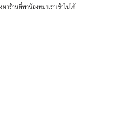
งหาร้านที่พาน้องหมาเราเข้าไปได้
ุรัสเศรษฐกิจ” ได้แก่บริเวณ ลาดพร้าว 71, โชคชัย 4, ลาดพร้าว
มงานคลุกคลีอยู่ในย่านนี้มากว่า 10 ปี ทำให้เราซอกซอนจน
“รู