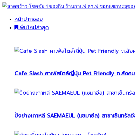
หน้าปากซอย
เพิ่มใหม่ล่าสุด
Cafe Slash คาเฟ่สไตล์ญี่ปุ่น Pet Friendly ถ.สังคม
ปิ้งย่างเกาหลี SAEMAEUL (แซมาอึล) สาขาเซ็นทรัลอีส