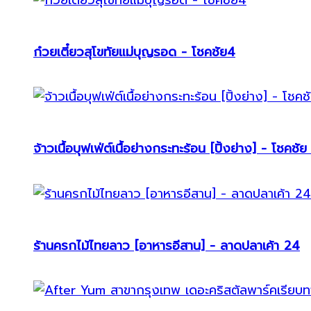
ก๋วยเตี๋ยวสุโขทัยแม่บุญรอด - โชคชัย4
จ้าวเนื้อบุฟเฟ่ต์เนื้อย่างกระทะร้อน [ปิ้งย่าง] - โชคชัย
ร้านครกไม้ไทยลาว [อาหารอีสาน] - ลาดปลาเค้า 24