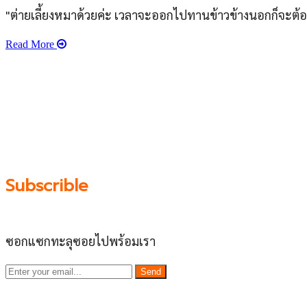
"ต่ายเลี้ยงหมาด้วยค่ะ เวลาจะออกไปทานข้าวข้างนอกก็จะต้อ
Read More
เว็บไซต์ www.ladprao71.com เป็นชุมชนออนไลน์บน “พื้นที่จต
รวบรวมร้านอาหารและบริการต่างๆในย่านนี้ในที่เดียว โดยที
ชุมชน” อย่างยั่งยืน
Subscrible
ซอกแซกทะลุซอยไปพร้อมเรา
Send