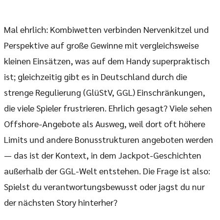
Mal ehrlich: Kombiwetten verbinden Nervenkitzel und
Perspektive auf große Gewinne mit vergleichsweise
kleinen Einsätzen, was auf dem Handy superpraktisch
ist; gleichzeitig gibt es in Deutschland durch die
strenge Regulierung (GlüStV, GGL) Einschränkungen,
die viele Spieler frustrieren. Ehrlich gesagt? Viele sehen
Offshore-Angebote als Ausweg, weil dort oft höhere
Limits und andere Bonusstrukturen angeboten werden
— das ist der Kontext, in dem Jackpot-Geschichten
außerhalb der GGL-Welt entstehen. Die Frage ist also:
Spielst du verantwortungsbewusst oder jagst du nur
der nächsten Story hinterher?