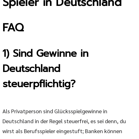
Spieler in Deutschland
FAQ
1) Sind Gewinne in
Deutschland
steuerpflichtig?
Als Privatperson sind Glücksspielgewinne in
Deutschland in der Regel steuerfrei, es sei denn, du
wirst als Berufsspieler eingestuft; Banken können