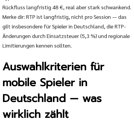
Rückfluss langfristig 48 €, real aber stark schwankend.
Merke dir: RTP ist langfristig, nicht pro Session — das
gilt insbesondere für Spieler in Deutschland, die RTP-
Änderungen durch Einsatzsteuer (5,3 %) und regionale
Limitierungen kennen sollten.
Auswahlkriterien für
mobile Spieler in
Deutschland — was
wirklich zählt