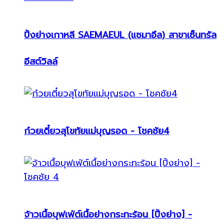
ปิ้งย่างเกาหลี SAEMAEUL (แซมาอึล) สาขาเซ็นทรัล
อีสต์วิลล์
ก๋วยเตี๋ยวสุโขทัยแม่บุญรอด - โชคชัย4
จ้าวเนื้อบุฟเฟ่ต์เนื้อย่างกระทะร้อน [ปิ้งย่าง] -