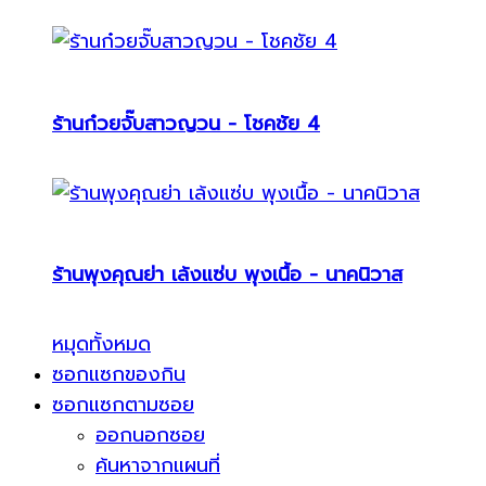
ร้านก๋วยจั๊บสาวญวน - โชคชัย 4
ร้านพุงคุณย่า เล้งแซ่บ พุงเนื้อ - นาคนิวาส
หมุดทั้งหมด
ซอกแซกของกิน
ซอกแซกตามซอย
ออกนอกซอย
ค้นหาจากแผนที่