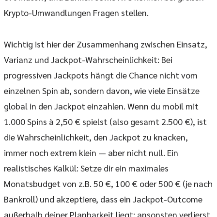
Krypto-Umwandlungen Fragen stellen.
Wichtig ist hier der Zusammenhang zwischen Einsatz,
Varianz und Jackpot-Wahrscheinlichkeit: Bei
progressiven Jackpots hängt die Chance nicht vom
einzelnen Spin ab, sondern davon, wie viele Einsätze
global in den Jackpot einzahlen. Wenn du mobil mit
1.000 Spins à 2,50 € spielst (also gesamt 2.500 €), ist
die Wahrscheinlichkeit, den Jackpot zu knacken,
immer noch extrem klein — aber nicht null. Ein
realistisches Kalkül: Setze dir ein maximales
Monatsbudget von z.B. 50 €, 100 € oder 500 € (je nach
Bankroll) und akzeptiere, dass ein Jackpot-Outcome
außerhalb deiner Planbarkeit liegt; ansonsten verlierst