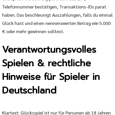
Telefonnummer bestätigen, Transaktions-IDs parat
haben. Das beschleunigt Auszahlungen, falls du einmal
Glück hast und einen nennenswerten Betrag wie 5.000
€ oder mehr gewinnen solltest.
Verantwortungsvolles
Spielen & rechtliche
Hinweise für Spieler in
Deutschland
Klartext: Glücksspiel ist nur für Personen ab 18 Jahren