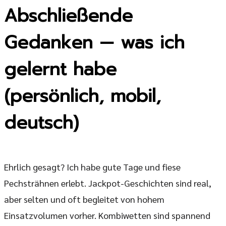
Abschließende
Gedanken — was ich
gelernt habe
(persönlich, mobil,
deutsch)
Ehrlich gesagt? Ich habe gute Tage und fiese
Pechsträhnen erlebt. Jackpot-Geschichten sind real,
aber selten und oft begleitet von hohem
Einsatzvolumen vorher. Kombiwetten sind spannend