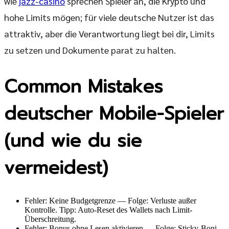
wie
jazz-casino
sprechen Spieler an, die Krypto und
hohe Limits mögen; für viele deutsche Nutzer ist das
attraktiv, aber die Verantwortung liegt bei dir, Limits
zu setzen und Dokumente parat zu halten.
Common Mistakes
deutscher Mobile-Spieler
(und wie du sie
vermeidest)
Fehler: Keine Budgetgrenze — Folge: Verluste außer
Kontrolle. Tipp: Auto-Reset des Wallets nach Limit-
Überschreitung.
Fehler: Bonus ohne Lesen aktivieren — Folge: Sticky-Boni