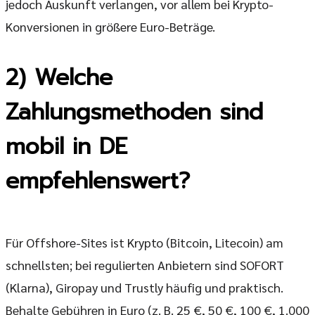
jedoch Auskunft verlangen, vor allem bei Krypto-
Konversionen in größere Euro-Beträge.
2) Welche
Zahlungsmethoden sind
mobil in DE
empfehlenswert?
Für Offshore-Sites ist Krypto (Bitcoin, Litecoin) am
schnellsten; bei regulierten Anbietern sind SOFORT
(Klarna), Giropay und Trustly häufig und praktisch.
Behalte Gebühren in Euro (z. B. 25 €, 50 €, 100 €, 1.000