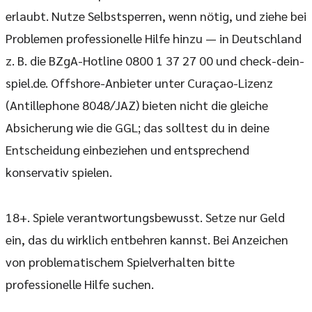
erlaubt. Nutze Selbstsperren, wenn nötig, und ziehe bei
Problemen professionelle Hilfe hinzu — in Deutschland
z. B. die BZgA-Hotline 0800 1 37 27 00 und check-dein-
spiel.de. Offshore-Anbieter unter Curaçao-Lizenz
(Antillephone 8048/JAZ) bieten nicht die gleiche
Absicherung wie die GGL; das solltest du in deine
Entscheidung einbeziehen und entsprechend
konservativ spielen.
18+. Spiele verantwortungsbewusst. Setze nur Geld
ein, das du wirklich entbehren kannst. Bei Anzeichen
von problematischem Spielverhalten bitte
professionelle Hilfe suchen.