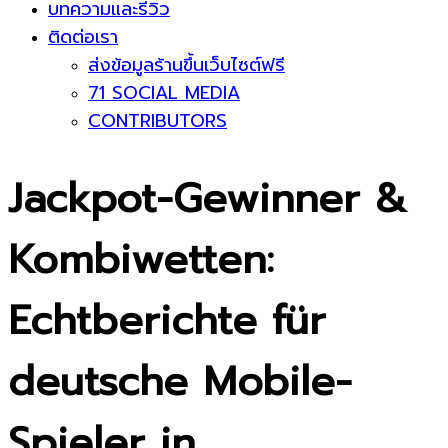
บทความและรีวิว
ติดต่อเรา
ส่งข้อมูลร้านขึ้นเว็บไซต์ฟรี
71 SOCIAL MEDIA
CONTRIBUTORS
Jackpot-Gewinner &
Kombiwetten:
Echtberichte für
deutsche Mobile-
Spieler in