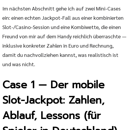
Im nächsten Abschnitt gehe ich auf zwei Mini-Cases
ein: einen echten Jackpot-Fall aus einer kombinierten
Slot-/Casino-Session und eine Kombiwette, die einen
Freund von mir auf dem Handy reichlich überraschte —
inklusive konkreter Zahlen in Euro und Rechnung,
damit du nachvollziehen kannst, was realistisch ist
und was nicht.
Case 1 — Der mobile
Slot-Jackpot: Zahlen,
Ablauf, Lessons (für