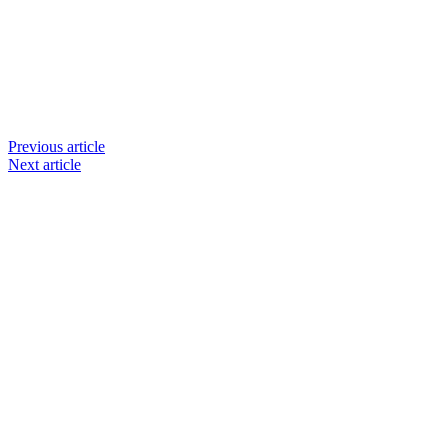
Previous article
Next article
เว็บไซต์ www.ladprao71.com เป็นชุมชนออนไลน์
บน “พื้นที่จตุรัสเศรษฐกิจ” ได้แก่บริเวณ ลาดพร้าว 71,
โชคชัย 4, ลาดพร้าว-วังหิน, สุคนธสวัสดิ์, เสนานิคม และ
ประดิษฐ์มนูธรรม ที่รวบรวมร้านอาหารและบริการต่างๆใน
ย่านนี้ในที่เดียว โดยทีมงานคลุกคลีอยู่ในย่านนี้มากว่า 10 ปี
ทำให้เราซอกซอนจน
“รู้ทะลุซอย”
และขอเป็นส่วนช่วย
ผลัดดันให้เป็น “พื้นที่เศรฐกิจชุมชน” อย่างยั่งยืน