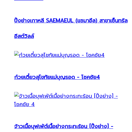
ปิ้งย่างเกาหลี SAEMAEUL (แซมาอึล) สาขาเซ็นทรัล
อีสต์วิลล์
ก๋วยเตี๋ยวสุโขทัยแม่บุญรอด - โชคชัย4
จ้าวเนื้อบุฟเฟ่ต์เนื้อย่างกระทะร้อน [ปิ้งย่าง] -