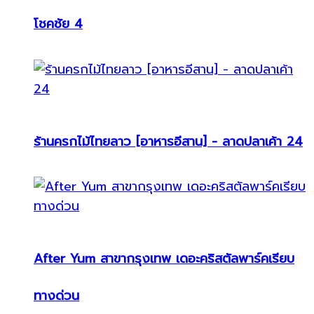
โชคชัย 4
ร้านครกไม้ไทยลาว [อาหารอีสาน] - ลาดปลาเค้า 24
After Yum สาขากรุงเทพ เดอะคริสตัลพาร์คเรียบ
ทางด่วน