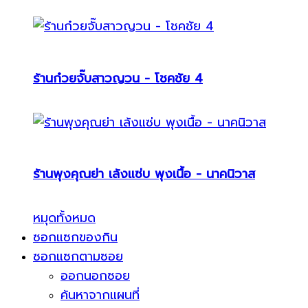
ร้านก๋วยจั๊บสาวญวน - โชคชัย 4
ร้านพุงคุณย่า เล้งแซ่บ พุงเนื้อ - นาคนิวาส
หมุดทั้งหมด
ซอกแซกของกิน
ซอกแซกตามซอย
ออกนอกซอย
ค้นหาจากแผนที่