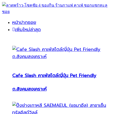
หน้าปากซอย
เพิ่มใหม่ล่าสุด
Cafe Slash คาเฟ่สไตล์ญี่ปุ่น Pet Friendly
ถ.สังคมสงเคราะห์