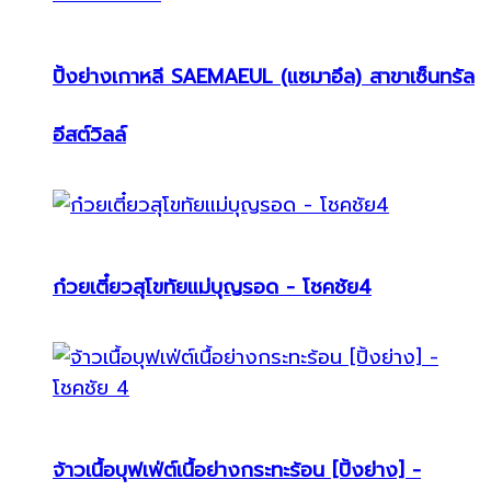
ปิ้งย่างเกาหลี SAEMAEUL (แซมาอึล) สาขาเซ็นทรัล
อีสต์วิลล์
ก๋วยเตี๋ยวสุโขทัยแม่บุญรอด - โชคชัย4
จ้าวเนื้อบุฟเฟ่ต์เนื้อย่างกระทะร้อน [ปิ้งย่าง] -