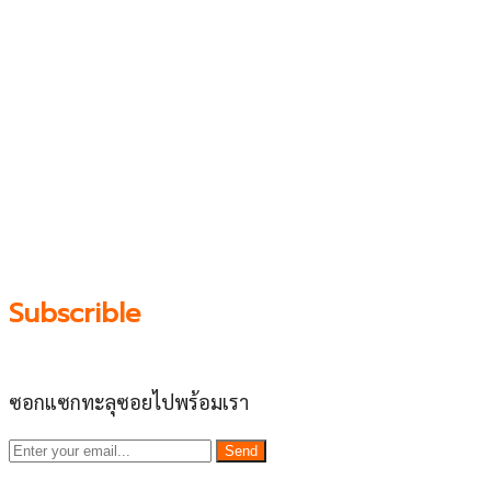
เว็บไซต์ www.ladprao71.com เป็นชุมชนออนไลน์
บน “พื้นที่จตุรัสเศรษฐกิจ” ได้แก่บริเวณ ลาดพร้าว 71,
โชคชัย 4, ลาดพร้าว-วังหิน, สุคนธสวัสดิ์, เสนานิคม และ
ประดิษฐ์มนูธรรม ที่รวบรวมร้านอาหารและบริการต่างๆใน
ย่านนี้ในที่เดียว โดยทีมงานคลุกคลีอยู่ในย่านนี้มากว่า 10 ปี
ทำให้เราซอกซอนจน
“รู้ทะลุซอย”
และขอเป็นส่วนช่วย
ผลัดดันให้เป็น “พื้นที่เศรฐกิจชุมชน” อย่างยั่งยืน
Subscrible
ซอกแซกทะลุซอยไปพร้อมเรา
Send